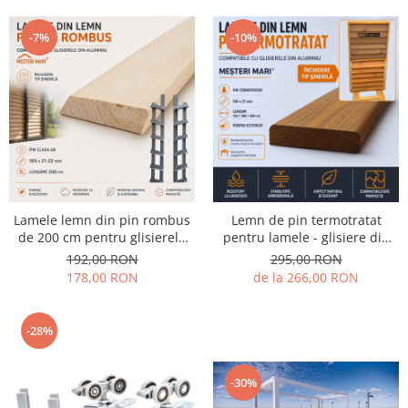
-7%
-10%
Lamele lemn din pin rombus
Lemn de pin termotratat
de 200 cm pentru glisierele
pentru lamele - glisiere din
din aluminiu Mesteri Mari®.
aluminiu Mesteri Mari. Pachet
192,00 RON
295,00 RON
Din lemn de pin pentru
de 6 bucati x 150/ 200 / 250
178,00 RON
de la 266,00 RON
inchidere prin suprapunere.
cm.
-28%
-30%