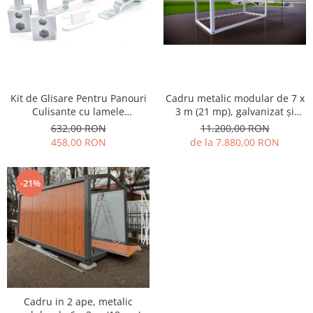
Kit de Glisare Pentru Panouri
Cadru metalic modular de 7 x
Culisante cu lamele
3 m (21 mp), galvanizat și
orientabile
vopsit electrostatic, livrat sub
632,00 RON
11.200,00 RON
formă de kit cu montaj rapid
458,00 RON
de la 7.880,00 RON
pe șuruburi.
-21%
Cadru in 2 ape, metalic