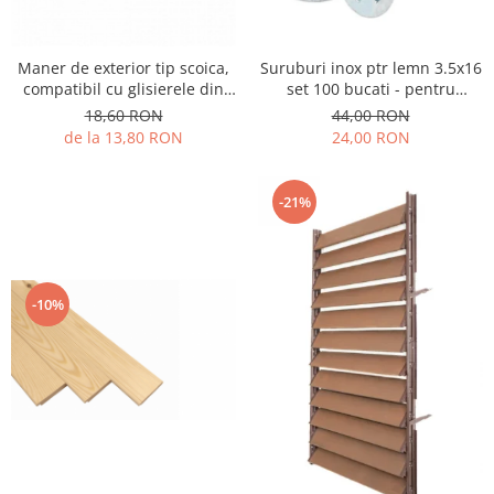
Glisiere / feronerii
Feroneriile PergoLino®
Maner de exterior tip scoica,
Suruburi inox ptr lemn 3.5x16
Glisiere din aluminiu
compatibil cu glisierele din
set 100 bucati - pentru
aluminiu Mesteri Mari.
prindere lamele pe glisiere
18,60 RON
44,00 RON
Glisiere compozit HDPE
din aluminiu
de la 13,80 RON
24,00 RON
Accesorii
-21%
-10%