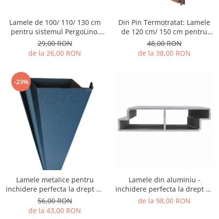
Lamele de 100/ 110/ 130 cm
Din Pin Termotratat: Lamele
pentru sistemul PergoLino.
de 120 cm/ 150 cm pentru
Din lemn de pin pentru
sistemul Pergolino. Din lemn
29,00 RON
48,00 RON
inchidere perfecta.
de pin termotratat pentru
de la 26,00 RON
de la 38,00 RON
inchidere perfecta
-23%
Lamele metalice pentru
Lamele din aluminiu -
inchidere perfecta la drept cu
inchidere perfecta la drept cu
PergoLino® Vertical
PergoLino® Orizontal si
56,00 RON
de la 98,00 RON
Vertical
de la 43,00 RON