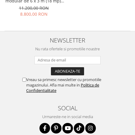
modular de 6 x 3 m (18 mp),
galvanizat și vopsit
11.200,00 RON
electrostatic, livrat sub formă
8.800,00 RON
de kit cu montaj rapid pe
șuruburi. - Copie
NEWSLETTER
Nu rata ofertele si promotiile noastre
Vreau sa primesc newsletter cu promotiile
magazinului. Afla mai multe in
Politica de
Confidentialitate
SOCIAL
Urmareste-ne in social media