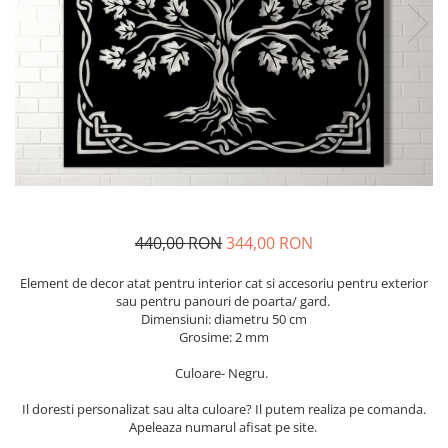
Glisiere / feronerii
Feroneriile PergoLino®
Glisiere din aluminiu
Glisiere compozit HDPE
Accesorii
440,00 RON
344,00 RON
Element de decor atat pentru interior cat si accesoriu pentru exterior
sau pentru panouri de poarta/ gard.
Dimensiuni: diametru 50 cm
Grosime: 2 mm
Culoare- Negru.
Il doresti personalizat sau alta culoare? Il putem realiza pe comanda.
Apeleaza numarul afisat pe site.