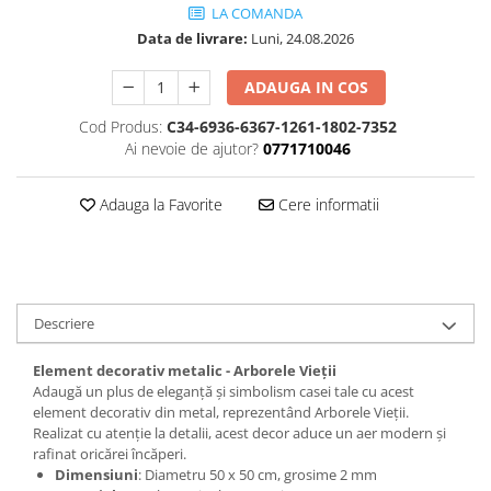
LA COMANDA
Data de livrare:
Luni, 24.08.2026
ADAUGA IN COS
Cod Produs:
C34-6936-6367-1261-1802-7352
Ai nevoie de ajutor?
0771710046
Adauga la Favorite
Cere informatii
Descriere
Element decorativ metalic - Arborele Vieții
Adaugă un plus de eleganță și simbolism casei tale cu acest
element decorativ din metal, reprezentând Arborele Vieții.
Realizat cu atenție la detalii, acest decor aduce un aer modern și
rafinat oricărei încăperi.
Dimensiuni
: Diametru 50 x 50 cm, grosime 2 mm