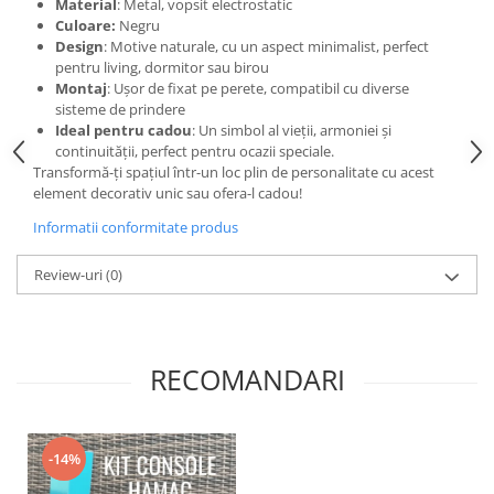
Material
: Metal, vopsit electrostatic
Culoare:
Negru
Design
: Motive naturale, cu un aspect minimalist, perfect
pentru living, dormitor sau birou
Montaj
: Ușor de fixat pe perete, compatibil cu diverse
sisteme de prindere
Ideal pentru cadou
: Un simbol al vieții, armoniei și
continuității, perfect pentru ocazii speciale.
Transformă-ți spațiul într-un loc plin de personalitate cu acest
element decorativ unic sau ofera-l cadou!
Informatii conformitate produs
Review-uri
(0)
RECOMANDARI
-14%