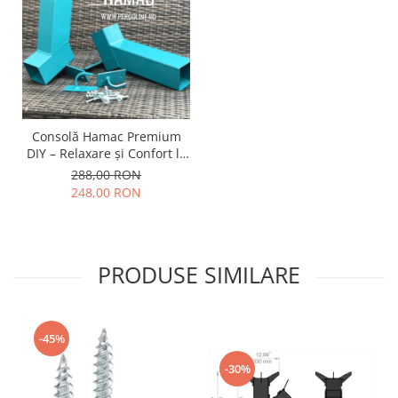
Consolă Hamac Premium
DIY – Relaxare și Confort la
tine acasa.
288,00 RON
248,00 RON
PRODUSE SIMILARE
-45%
-30%