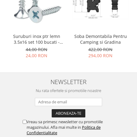
Suruburi inox ptr lemn
Soba Demontabila Pentru
3.5x16 set 100 bucati -
Camping si Gradina
pentru prindere lamele pe
44,00 RON
422,00 RON
glisiere din aluminiu
24,00 RON
294,00 RON
NEWSLETTER
Nu rata ofertele si promotiile noastre
Vreau sa primesc newsletter cu promotiile
magazinului. Afla mai multe in
Politica de
Confidentialitate