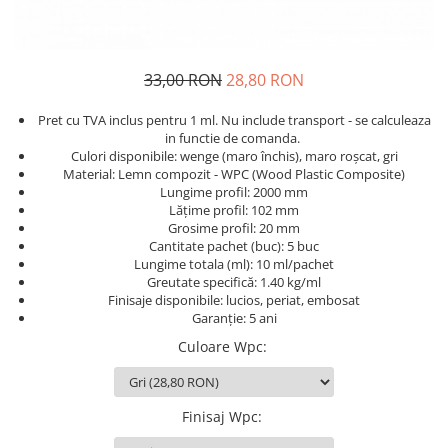
Glisiere / feronerii
Feroneriile PergoLino®
33,00 RON
28,80 RON
Glisiere din aluminiu
Glisiere compozit HDPE
Pret cu TVA inclus pentru 1 ml. Nu include transport - se calculeaza
Accesorii
in functie de comanda.
Culori disponibile: wenge (maro închis), maro roșcat, gri
Material: Lemn compozit - WPC (Wood Plastic Composite)
Lungime profil: 2000 mm
Lățime profil: 102 mm
Grosime profil: 20 mm
Cantitate pachet (buc): 5 buc
Lungime totala (ml): 10 ml/pachet
Greutate specifică: 1.40 kg/ml
Finisaje disponibile: lucios, periat, embosat
Garanție: 5 ani
Culoare Wpc
:
Finisaj Wpc
: