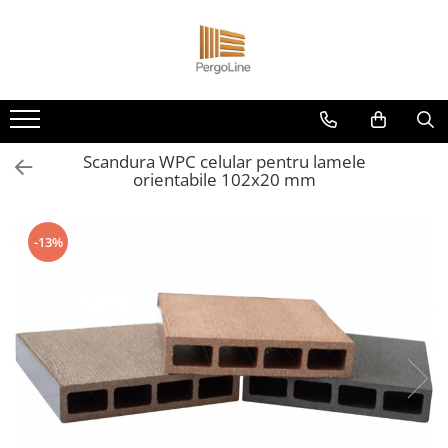
Produse
Kit PergoLino orizontal
PergoLino Vertical
Scandura WPC celular pentru lamele
Tratarea lemnului
orientabile 102x20 mm
Impregnanti pentru lemn
DecoLine
-13%
Conectori metalici
Spatii exterioare
Decoratiuni ''Tree of life"
Decoratiuni Florale
Grill & firepit
Numar casa
Panouri porti si garduri
Terasa cadru container