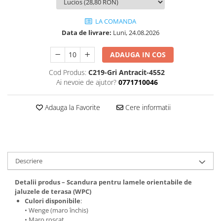
LA COMANDA
Data de livrare:
Luni, 24.08.2026
ADAUGA IN COS
Cod Produs:
C219-Gri Antracit-4552
Ai nevoie de ajutor?
0771710046
Adauga la Favorite
Cere informatii
Descriere
Detalii produs – Scandura pentru lamele orientabile de
jaluzele de terasa (WPC)
Culori disponibile
:
• Wenge (maro închis)
• Maro roșcat