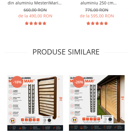
din aluminiu MesteriMari24
aluminiu 250 cm
- pentru 24 de lamele
MesteriMari30 - pentru 30
660,00 RON
776,00 RON
orientabile
de lamele
de la 490,00 RON
de la 595,00 RON
PRODUSE SIMILARE
-18%
-26%