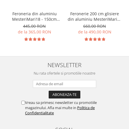
Feroneria din aluminiu
Feronerie 200 cm glisiere
MesteriMari18 - 150cm
din aluminiu MesteriMari24
pentru 18 lamele
- pentru 24 de lamele
445,00 RON
660,00 RON
orientabile
de la 365,00 RON
de la 490,00 RON
NEWSLETTER
Nu rata ofertele si promotiile noastre
Vreau sa primesc newsletter cu promotiile
magazinului. Afla mai multe in
Politica de
Confidentialitate