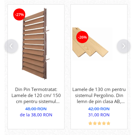
-27%
-26%
Din Pin Termotratat:
Lamele de 130 cm pentru
Lamele de 120 cm/ 150
sistemul Pergolino. Din
cm pentru sistemul
lemn de pin clasa AB,
Pergolino. Din lemn de
pentru inchidere
48,00 RON
42,00 RON
pin termotratat pentru
perfecta.
de la 38,00 RON
31,00 RON
inchidere perfecta