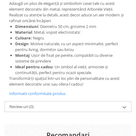
Adaugă un plus de eleganță și simbolism casei tale cu acest
element decorativ din metal, reprezentând Arborele Vieții.
Realizat cu atenție la detalii, acest decor aduce un aer modern și
rafinat oricărei încăperi.
Dimensiuni
: Diametru 50 cm, grosime 2 mm
Material
: Metal, vopsit electrostatic
Culoare:
Negru
Design
: Motive naturale, cu un aspect minimalist, perfect
pentru living, dormitor sau birou
Montaj
: Ușor de fixat pe perete, compatibil cu diverse
sisteme de prindere
Ideal pentru cadou
: Un simbol al vieții, armoniei și
continuității, perfect pentru ocazii speciale.
Transformă-ți spațiul într-un loc plin de personalitate cu acest
element decorativ unic sau ofera-l cadou!
Informatii conformitate produs
Review-uri
(0)
Recomandari