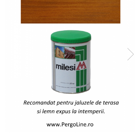
Glisiere / feronerii
Feroneriile PergoLino®
Glisiere din aluminiu
Glisiere compozit HDPE
Accesorii