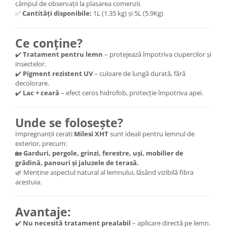
câmpul de observații la plasarea comenzii.
✅
Cantități disponibile:
1L (1.35 kg) și 5L (5.9Kg)
Ce conține?
✔️
Tratament pentru lemn
– protejează împotriva ciupercilor și
insectelor.
✔️
Pigment rezistent UV
– culoare de lungă durată, fără
decolorare.
✔️
Lac + ceară
– efect ceros hidrofob, protecție împotriva apei.
Unde se folosește?
Impregnanții cerati
Milesi XHT
sunt ideali pentru lemnul de
exterior, precum:
🏡
Garduri, pergole, grinzi, ferestre, uși, mobilier de
grădină, panouri și jaluzele de terasă.
🌿 Menține aspectul natural al lemnului, lăsând vizibilă fibra
acestuia.
Avantaje:
✔️
Nu necesită tratament prealabil
– aplicare directă pe lemn.