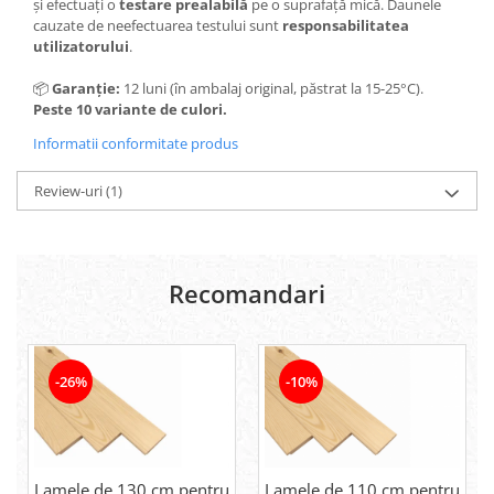
și efectuați o
testare prealabilă
pe o suprafață mică. Daunele
cauzate de neefectuarea testului sunt
responsabilitatea
utilizatorului
.
📦
Garanție:
12 luni (în ambalaj original, păstrat la 15-25°C).
Peste 10 variante de culori.
Informatii conformitate produs
Review-uri
(1)
Recomandari
-26%
-10%
Lamele de 130 cm pentru
Lamele de 110 cm pentru