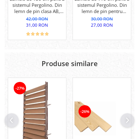
sistemul Pergolino. Din
sistemul Pergolino. Din
lemn de pin clasa AB,
lemn de pin pentru
pentru inchidere
inchidere perfecta.
42,00 RON
30,00 RON
perfecta.
31,00 RON
27,00 RON
Produse similare
-27%
-26%