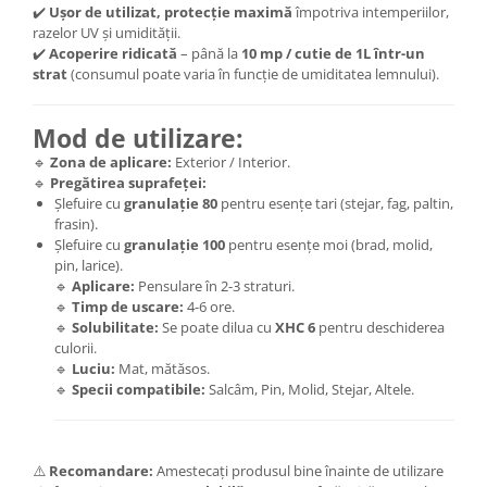
✔️
Ușor de utilizat, protecție maximă
împotriva intemperiilor,
razelor UV și umidității.
✔️
Acoperire ridicată
– până la
10
mp / cutie de 1L într-un
strat
(consumul poate varia în funcție de umiditatea lemnului).
Mod de utilizare:
🔹
Zona de aplicare:
Exterior / Interior.
🔹
Pregătirea suprafeței:
Șlefuire cu
granulație 80
pentru esențe tari (stejar, fag, paltin,
frasin).
Șlefuire cu
granulație 100
pentru esențe moi (brad, molid,
pin, larice).
🔹
Aplicare:
Pensulare în 2-3 straturi.
🔹
Timp de uscare:
4-6 ore.
🔹
Solubilitate:
Se poate dilua cu
XHC 6
pentru deschiderea
culorii.
🔹
Luciu:
Mat, mătăsos.
🔹
Specii compatibile:
Salcâm, Pin, Molid, Stejar, Altele.
⚠️
Recomandare:
Amestecați produsul bine înainte de utilizare