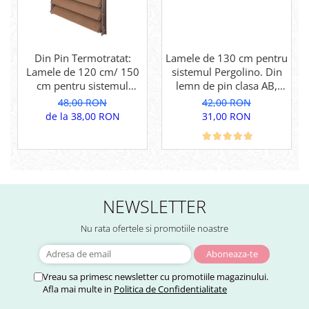
Din Pin Termotratat:
Lamele de 130 cm pentru
Lamele de 120 cm/ 150
sistemul Pergolino. Din
cm pentru sistemul
lemn de pin clasa AB,
Pergolino. Din lemn de
pentru inchidere
48,00 RON
42,00 RON
pin termotratat pentru
perfecta.
de la 38,00 RON
31,00 RON
inchidere perfecta
NEWSLETTER
Nu rata ofertele si promotiile noastre
Vreau sa primesc newsletter cu promotiile magazinului.
Afla mai multe in
Politica de Confidentialitate