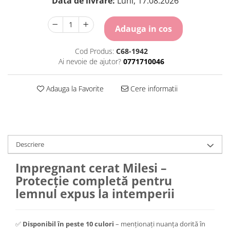
Data de livrare:
Luni, 17.08.2026
Adauga in cos
Cod Produs:
C68-1942
Ai nevoie de ajutor?
0771710046
Adauga la Favorite
Cere informatii
Descriere
Impregnant cerat Milesi –
Protecție completă pentru
lemnul expus la intemperii
✅
Disponibil în peste 10 culori
– menționați nuanța dorită în