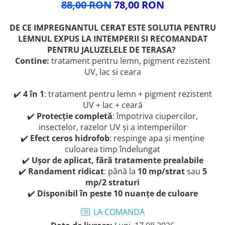
88,00 RON
78,00 RON
DE CE IMPREGNANTUL CERAT ESTE SOLUTIA PENTRU
LEMNUL EXPUS LA INTEMPERII SI RECOMANDAT
PENTRU JALUZELELE DE TERASA?
Contine:
tratament pentru lemn, pigment rezistent
UV, lac si ceara
✔️
4 în 1
: tratament pentru lemn + pigment rezistent
UV + lac + ceară
✔️
Protecție completă
: împotriva ciupercilor,
insectelor, razelor UV și a intemperiilor
✔️
Efect ceros hidrofob
: respinge apa și menține
culoarea timp îndelungat
✔️
Ușor de aplicat, fără tratamente prealabile
✔️
Randament ridicat
: până la
10 mp/strat
sau
5
mp/2 straturi
✔️
Disponibil în peste 10 nuanțe de culoare
LA COMANDA