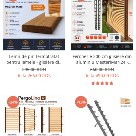
Lemn de pin termotratat
Feronerie 200 cm glisiere din
pentru lamele - glisiere din
aluminiu MesteriMari24 -
aluminiu Mesteri Mari. Pachet
pentru 24 de lamele
295,00 RON
660,00 RON
de 6 bucati x 150/ 200 / 250
orientabile
de la 266,00 RON
de la 490,00 RON
cm.
-24%
-13%