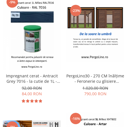
-9%
-23%
Impregnant cerat - Antracit
PergoLino30 - 270 CM înălțime
Grey 7016 - la cutie de 1L -
- Feronerie cu glisiere
pentru profesionisti
metalice pentru 30 de lamele
92,00 RON
1.020,00 RON
orientabile - DIY - Jaluzele de
84,00 RON
790,00 RON
terasă
-16%