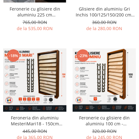
Feronerie cu glisiere din
Glisiere din aluminiu Gri
aluminiu 225 cm
Inchis 100/125/150/200 cm-
MesteriMari27 - pentru 27 de
MesteriMari - pentru jaluzele
765,00 RON
360,00 RON
lamele
de terasa si lamele orientabile
de la 535,00 RON
de la 280,00 RON
-18%
-23%
Feroneria din aluminiu
Feronerie cu glisiere din
MesteriMari18 - 150cm
aluminiu 100 cm -
pentru 18 lamele
MesteriMari12 - pentru 12 de
445,00 RON
320,00 RON
lamele orientabile - Jaluzele
de la 365,00 RON
de la 245,00 RON