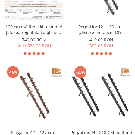
109 cm înălțime: kit complet
PergoLino12 - 109 cm -
Jaluzea reglabilă cu glisiere
glisiere metalice -DIY-
metalice PergoLino12 + 12
pergoline pentru 12 lamele -
740,00 RON
410,00 RON
lamele 100-130 cm din lemn
Jaluzele de terasa
de la 588,00 RON
355,00 RON
de pin natur
-18%
-20%
PergoLino14 - 127 cm -
PergoLino24 - 218 CM înălțime