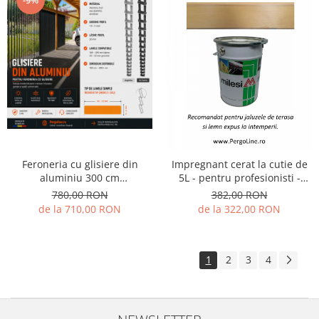
-9%
Feroneria cu glisiere din
Impregnant cerat la cutie de
aluminiu 300 cm
5L - pentru profesionisti -
MesteriMari36 - pentru 36 de
peste 10 nuante disponibile
780,00 RON
382,00 RON
lamele
de la 710,00 RON
de la 322,00 RON
1
2
3
4