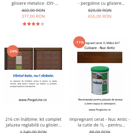
glisiere metalice -DIY-
- pergoline cu glisiere
pergoline pentru 14 lamele -
metalice pentru 24 de lamele
460,00 RON
820,00 RON
Jaluzele de terasa
orientabile - DIY - Jaluzele de
377,00 RON
655,00 RON
terasă
-11%
-24%
216 cm înălțime: kit complet
Impregnant cerat - Nuc Antic -
Jaluzea reglabilă cu glisiere
la cutie de 1L - pentru
metalice + 24 lamele 100-130
profesionisti
1.540,00 RON
88,00 RON