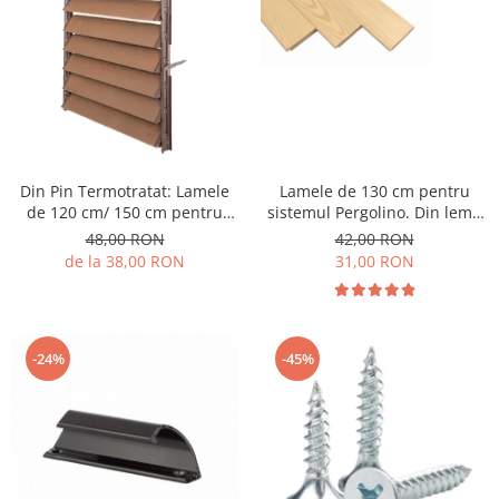
Glisiere / feronerii
Feroneriile PergoLino®
Glisiere din aluminiu
Glisiere compozit HDPE
Accesorii
Din Pin Termotratat: Lamele
Lamele de 130 cm pentru
de 120 cm/ 150 cm pentru
sistemul Pergolino. Din lemn
sistemul Pergolino. Din lemn
de pin clasa AB, pentru
48,00 RON
42,00 RON
de pin termotratat pentru
inchidere perfecta.
de la 38,00 RON
31,00 RON
inchidere perfecta
-24%
-45%