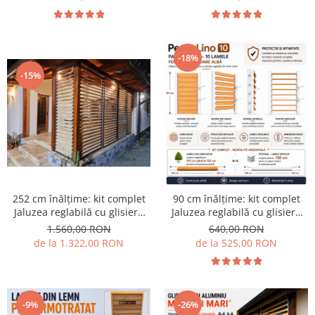
de terasa
-18%
-15%
252 cm înălțime: kit complet
90 cm înălțime: kit complet
Jaluzea reglabilă cu glisiere
Jaluzea reglabilă cu glisiere
metalice + 28 lamele 100-130
metalice PergoLino10 + 10
1.560,00 RON
640,00 RON
cm din lemn de pin natur
lamele 110-130 cm din lemn
de la 1.322,00 RON
de la 525,00 RON
de pin natur
-9%
-26%