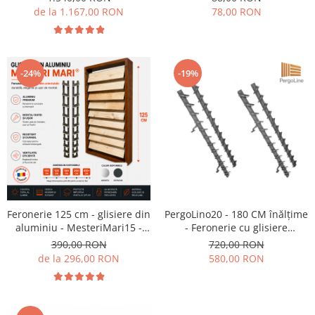
cm din lemn de pin natur
de la 1.167,00 RON
78,00 RON
-24%
-19%
Feronerie 125 cm - glisiere din
PergoLino20 - 180 CM înălțime
aluminiu - MesteriMari15 -
- Feronerie cu glisiere
pentru 15 de lamele
metalice pentru 20 de lamele
390,00 RON
720,00 RON
orientabile - Jaluzele de
orientabile - DIY - Jaluzele de
de la 296,00 RON
580,00 RON
terasa
terasă