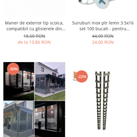
Maner de exterior tip scoica,
Suruburi inox ptr lemn 3.5x16
compatibil cu glisierele din
set 100 bucati - pentru
aluminiu Mesteri Mari.
prindere lamele pe glisiere
18,60 RON
44,00 RON
din aluminiu
de la 13,80 RON
24,00 RON
-30%
-22%