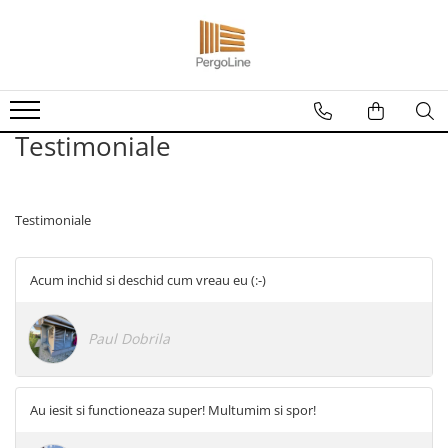
Produse
Kit PergoLino orizontal
PergoLino Vertical
Testimoniale
Tratarea lemnului
Impregnanti pentru lemn
Testimoniale
DecoLine
Conectori metalici
Spatii exterioare
Acum inchid si deschid cum vreau eu (:-)
Decoratiuni ''Tree of life"
Decoratiuni Florale
Paul Dobrila
Grill & firepit
Numar casa
Panouri porti si garduri
Au iesit si functioneaza super! Multumim si spor!
Terasa cadru container