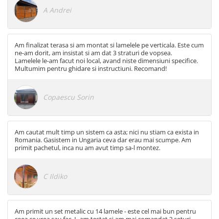
Glisiere / feronerii
A Andrei
Feroneriile PergoLino®
Glisiere din aluminiu
Glisiere compozit HDPE
Am finalizat terasa si am montat si lamelele pe verticala. Este cum
ne-am dorit, am insistat si am dat 3 straturi de vopsea.
Accesorii
Lamelele le-am facut noi local, avand niste dimensiuni specifice.
Multumim pentru ghidare si instructiuni. Recomand!
Copaescu Sorin
Am cautat mult timp un sistem ca asta; nici nu stiam ca exista in
Romania. Gasistem in Ungaria ceva dar erau mai scumpe. Am
primit pachetul, inca nu am avut timp sa-l montez.
C Ildiko
Am primit un set metalic cu 14 lamele - este cel mai bun pentru