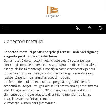
Produse
Kit PergoLino orizontal
PergoLino Vertical
Tratarea lemnului
Conectori metalici
Impregnanti pentru lemn
Conectori metalici pentru pergole și terase – îmbinări sigure și
DecoLine
elegante pentru proiecte din lemn.
Gama noastră de conectori metalici este creată special pentru
Conectori metalici
construcția pergolelor, teraselor și altor structuri din lemn. Realizați
Spatii exterioare
din oțel de înaltă rezistență și vopsiți în câmp electrostatic pentru
Decoratiuni ''Tree of life"
protecție împotriva ruginii, acești conectori asigură montaj rapid,
rezistență pe termen lung și un aspect modern.
Decoratiuni Florale
Indiferent de tipul proiectului tău – pergolă de grădină, terasă
Grill & firepit
acoperită sau foișor – vei găsi aici soluții profesionale pentru fixarea
stâlpilor și grinzilor: conectori 3D, colțare, suporturi de stâlp și
Numar casa
elemente de prindere adaptate diferitelor dimensiuni de lemn.
Panouri porti si garduri
✔ Oțel rezistent și finisaj premium
✔ Protecție la intemperii și coroziune
Terasa cadru container