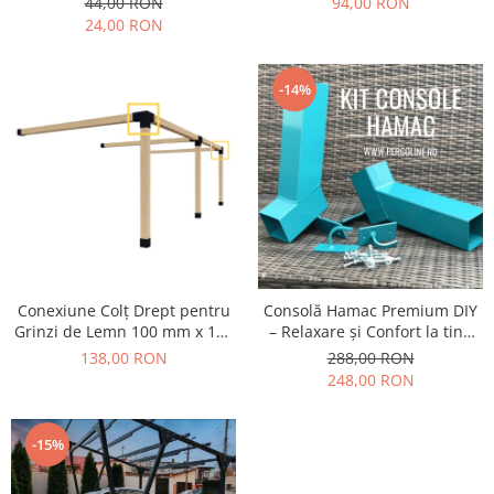
94,00 RON
44,00 RON
din aluminiu
24,00 RON
-14%
Conexiune Colț Drept pentru
Consolă Hamac Premium DIY
Grinzi de Lemn 100 mm x 100
– Relaxare și Confort la tine
mm
acasa.
138,00 RON
288,00 RON
248,00 RON
-15%