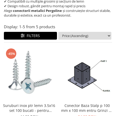
✔ Compatibili cu multiple grosimi și secțiuni de lemn
Glisiere / feronerii
✔ Design robust, gândit pentru montaj rapid și precis
Alege
conectorii metalici Pergoline
și construiește structuri stabile,
Feroneriile PergoLino®
durabile și estetice, exact ca un profesionist.
Glisiere din aluminiu
Display:
1-
5
from
5
products
Glisiere compozit HDPE
Accesorii
FILTERS
-45%
Conector Baza Stalp p 100
Suruburi inox ptr lemn 3.5x16
mm x 100 mm entru Grinzi de
set 100 bucati - pentru
Lemn
prindere lamele pe glisiere