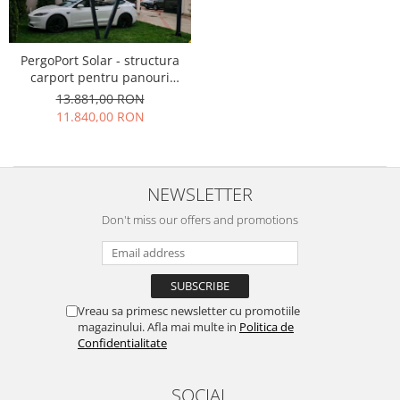
PergoPort Solar - structura
carport pentru panouri
fotovoltaice
13.881,00 RON
11.840,00 RON
NEWSLETTER
Don't miss our offers and promotions
Vreau sa primesc newsletter cu promotiile
magazinului. Afla mai multe in
Politica de
Confidentialitate
SOCIAL