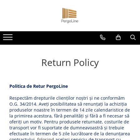
Produse
Kit PergoLino orizontal
PergoLino Vertical
Tratarea lemnului
Return Policy
Impregnanti pentru lemn
DecoLine
Conectori metalici
Politica de Retur PergoLine
Spatii exterioare
Decoratiuni ''Tree of life"
Respectăm drepturile clienților noștri și ne conformăm
O.G. 34/2014. Aveți posibilitatea să renunțați la achiziția
Decoratiuni Florale
produselor noastre în termen de 14 zile calendaristice de
Grill & firepit
la primirea acestora, fără penalități și fără a fi necesar să
Numar casa
oferiți un motiv. Pentru produsele returnate, costurile de
transport vor fi suportate de dumneavoastră și trebuie
Panouri porti si garduri
efectuate în termen de 5 zile lucrătoare de la denunțarea
Terasa cadru container
contractului,
folosind
acelasi serviciu de transport cu