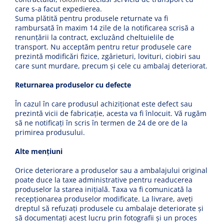
care s-a facut expedierea.
Glisiere / feronerii
Suma plătită pentru produsele returnate va fi
Feroneriile PergoLino®
rambursată în maxim 14 zile de la notificarea scrisă a
renunțării la contract, excluzând cheltuielile de
Glisiere din aluminiu
transport. Nu acceptăm pentru retur produsele care
Glisiere compozit HDPE
prezintă modificări fizice, zgârieturi, lovituri, ciobiri sau
Accesorii
care sunt murdare, precum și cele cu ambalaj deteriorat.
Returnarea produselor cu defecte
În cazul în care produsul achiziționat este defect sau
prezintă vicii de fabricație, acesta va fi înlocuit. Vă rugăm
să ne notificați în scris în termen de 24 de ore de la
primirea produsului.
Alte mențiuni
Orice deteriorare a produselor sau a ambalajului original
poate duce la taxe administrative pentru readucerea
produselor la starea inițială. Taxa va fi comunicată la
recepționarea produselor modificate. La livrare, aveți
dreptul să refuzați produsele cu ambalaje deteriorate și
să documentați acest lucru prin fotografii și un proces