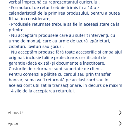
verbal împreună cu reprezentantul curierului.
· Formularul de retur trebuie trimis în a 14-a zi
calendaristică de la primirea produsului,
pentru a putea
fi luat în considerare,
· Produsele returnate trebuie să fie în aceeași
stare ca la
primire.
· Nu acceptăm produsele care au suferit intervenți, cu
urme de montaj, care au urme de uzură, zgârieturi,
ciobituri, lovituri sau șocuri.
· Nu acceptăm produse fără toate accesoriile și ambalajul
original, inclusiv foliile protectoare, certificatul de
garanție (dacă există) și documentele însoțitoare.
Costurile de returnare sunt suportate de client.
Pentru comenzile plătite cu cardul sau prin transfer
bancar, suma va fi returnată pe același card sau in
acelasi cont utilizat la tranzacționare, în decurs de maxim
14 zile de la acceptarea returului.
Abous Us
Ajutor