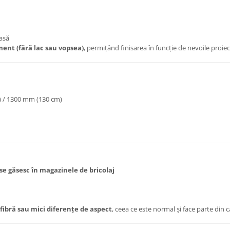
asă
ent (fără lac sau vopsea)
, permițând finisarea în funcție de nevoile proiec
 / 1300 mm (130 cm)
se găsesc în magazinele de bricolaj
 fibră sau mici diferențe de aspect
, ceea ce este normal și face parte din 