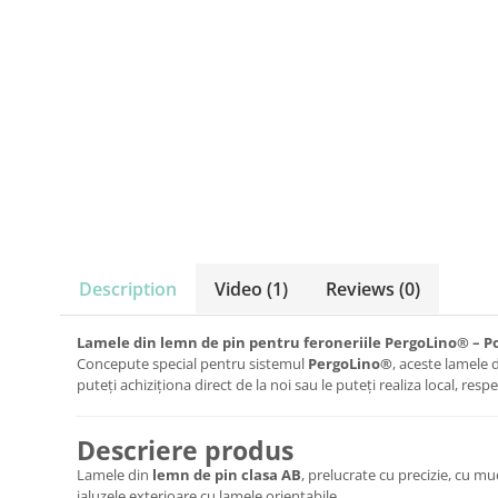
Description
Video
(1)
Reviews
(0)
Lamele din lemn de pin pentru feroneriile PergoLino® – Po
Concepute special pentru sistemul
PergoLino®
, aceste lamele 
puteți achiziționa direct de la noi sau le puteți realiza local, r
Descriere produs
Lamele din
lemn de pin clasa AB
, prelucrate cu precizie, cu 
jaluzele exterioare cu lamele orientabile.