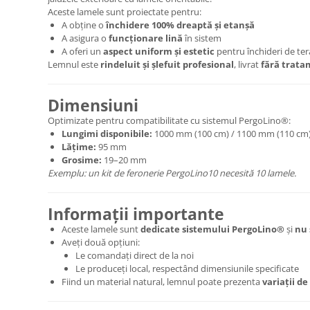
Aceste lamele sunt proiectate pentru:
A obține o
închidere 100% dreaptă și etanșă
A asigura o
funcționare lină
în sistem
A oferi un
aspect uniform și estetic
pentru închideri de ter
Lemnul este
rindeluit și șlefuit profesional
, livrat
fără tratam
Dimensiuni
Optimizate pentru compatibilitate cu sistemul PergoLino®:
Lungimi disponibile:
1000 mm (100 cm) / 1100 mm (110 cm)
Lățime:
95 mm
Grosime:
19–20 mm
Exemplu: un kit de feronerie PergoLino10 necesită 10 lamele.
Informații importante
Aceste lamele sunt
dedicate sistemului PergoLino®
și
nu 
Aveți două opțiuni:
Le comandați direct de la noi
Le produceți local, respectând dimensiunile specificate
Fiind un material natural, lemnul poate prezenta
variații de