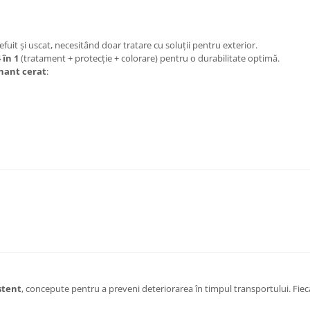
șlefuit și uscat, necesitând doar tratare cu soluții pentru exterior.
 în 1
(tratament + protecție + colorare) pentru o durabilitate optimă.
nant cerat
:
istent
, concepute pentru a preveni deteriorarea în timpul transportului. Fiec