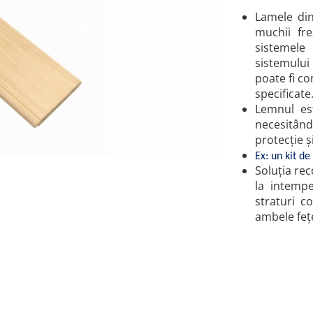
Lamele di
muchii fr
sistemele
sistemului
poate fi c
specificate
Lemnul e
necesitând
protecție ș
Ex: un kit d
Soluția re
la intempe
straturi 
ambele feț