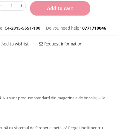
Add to cart
e:
C4-2815-5551-100
Do you need help?
0771710046
Add to wishlist
Request information
ată. Nu sunt produse standard din magazinele de bricolaj — le
preună cu sistemul de feronerie metalică PergoLino® pentru