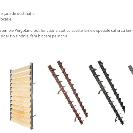
de țara de destinație
locație.
istemele PergoLino pot functiona atat cu aceste lamele speciale cat si cu la
doar tip sindrila, fara blocare pe inchis.