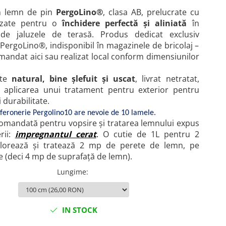
n lemn de pin
PergoLino®
, clasa AB, prelucrate cu
ezate pentru o
închidere perfectă și aliniată
în
 de jaluzele de terasă. Produs dedicat exclusiv
 PergoLino®, indisponibil în magazinele de bricolaj –
omandat aici sau realizat local conform dimensiunilor
.
ste
natural, bine șlefuit și uscat
, livrat netratat,
 aplicarea unui tratament pentru exterior pentru
i durabilitate.
e feronerie Pergolino10 are nevoie de 10 lamele.
comandată pentru vopsire și tratarea lemnului expus
rii:
impregnantul cerat
.
O cutie de 1L pentru 2
colorează și tratează 2 mp de perete de lemn, pe
e (deci 4 mp de suprafață de lemn).
Lungime
:
IN STOCK