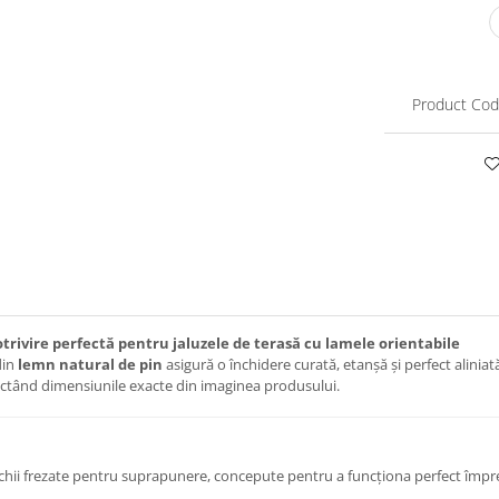
Product Cod
trivire perfectă pentru jaluzele de terasă cu lamele orientabile
din
lemn natural de pin
asigură o închidere curată, etanșă și perfect alini
espectând dimensiunile exacte din imaginea produsului.
muchii frezate pentru suprapunere, concepute pentru a funcționa perfect îm