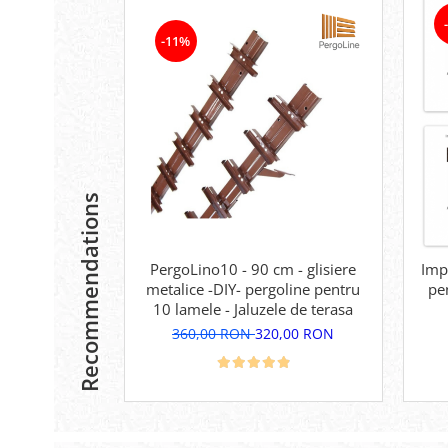
-11%
Recommendations
PergoLino10 - 90 cm - glisiere
Impr
metalice -DIY- pergoline pentru
pe
10 lamele - Jaluzele de terasa
360,00 RON
320,00 RON