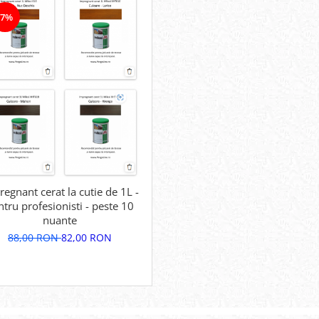
-7%
egnant cerat la cutie de 1L -
ntru profesionisti - peste 10
nuante
88,00 RON
82,00 RON