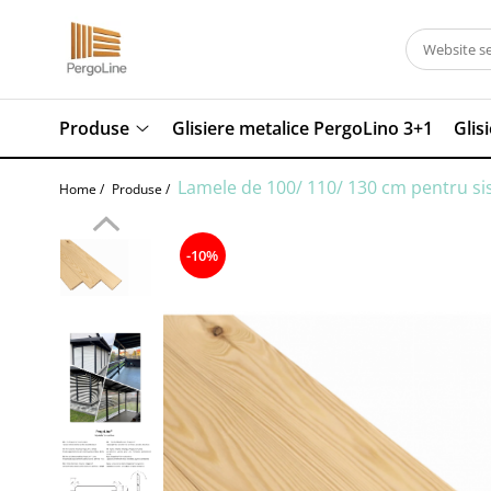
Produse
Kit PergoLino orizontal
Produse
Glisiere metalice PergoLino 3+1
Glis
PergoLino Vertical
Tratarea lemnului
Lamele de 100/ 110/ 130 cm pentru sis
Home /
Produse /
Impregnanti pentru lemn
DecoLine
-10%
Conectori metalici
Spatii exterioare
Decoratiuni ''Tree of life"
Decoratiuni Florale
Grill & firepit
Numar casa
Panouri porti si garduri
Terasa cadru container