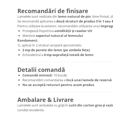
Recomandări de finisare
Lamelele sunt realizate din
lemn natural de pin
, bine finisat, 
Se recomandă aplicarea a
două straturi de produs 3 în 1 sau 4
Pentru utilizare la exterior, recomandăm utilizarea unui
impreg
Protejează împotriva
umidității și razelor UV
Menține
aspectul natural al lemnului
Randament:
1L aplicat în 2 straturi acoperă aproximativ:
2 mp de perete din lemn (pe ambele fețe)
Echivalentul a
4 mp suprafață totală de lemn
Detalii comandă
Comandă minimă:
10 bucăți
Recomandăm comandarea a
încă unei lamele de rezervă
Nu se acceptă retururi pentru acest produs
Ambalare & Livrare
Lamelele sunt ambalate cu grijă în
cutii din carton gros și rez
condiții excelente.