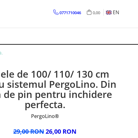
EN
0771710046
0,00
a.
ele de 100/ 110/ 130 cm
u sistemul PergoLino. Din
 de pin pentru inchidere
perfecta.
PergoLino®
29,00 RON
26,00 RON