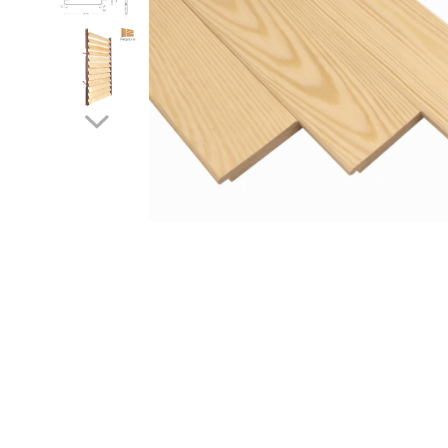
Glisiere / feronerii
Feroneriile PergoLino®
Glisiere din aluminiu
Glisiere compozit HDPE
Accesorii