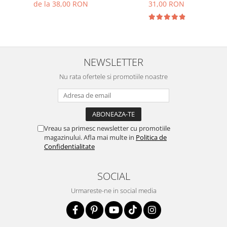
pentru inchidere perfecta.
lemn de pin termotratat
31,00 RON
de la 38,00 RON
pentru inchidere perfecta
NEWSLETTER
Nu rata ofertele si promotiile noastre
Vreau sa primesc newsletter cu promotiile
magazinului. Afla mai multe in
Politica de
Confidentialitate
SOCIAL
Urmareste-ne in social media