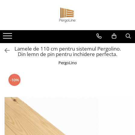
Produse
Kit PergoLino orizontal
PergoLino Vertical
Lamele de 110 cm pentru sistemul Pergolino.
Tratarea lemnului
Din lemn de pin pentru inchidere perfecta.
Impregnanti pentru lemn
PergoLino
DecoLine
Conectori metalici
-10%
Spatii exterioare
Decoratiuni ''Tree of life"
Decoratiuni Florale
Grill & firepit
Numar casa
Panouri porti si garduri
Terasa cadru container