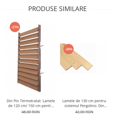
PRODUSE SIMILARE
-27%
-26%
Lamele de 130 cm pentru
Din Pin Termotratat: Lamele
sistemul Pergolino. Din
de 120 cm/ 150 cm pentru
lemn de pin clasa AB,
sistemul Pergolino. Din
42,00 RON
48,00 RON