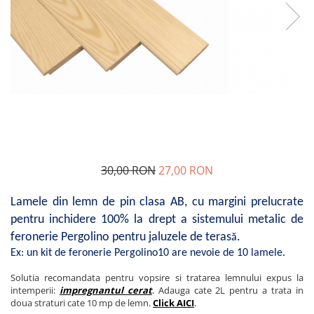
Glisiere / feronerii
Feroneriile PergoLino®
Glisiere din aluminiu
Glisiere compozit HDPE
Accesorii
30,00 RON
27,00 RON
Lamele din lemn de pin clasa AB, cu margini prelucrate
pentru inchidere 100% la drept a sistemului metalic de
feronerie Pergolino pentru jaluzele de teras
.
ă
Ex: un kit de feronerie Pergolino10 are nevoie de 10 lamele.
Solutia recomandata pentru vopsire si tratarea lemnului expus la
intemperii:
impregnantul cerat
.
Adauga cate 2L pentru a trata in
doua straturi cate 10 mp de lemn.
Click AICI
.