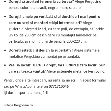
Dorești să asortezi feroneria cu terasa?
Alege PergoLino
pentru culorile antracit, negru, maro sau alb.
Dorești lamele pe verticală și ai deschideri mari pentru
care nu vrei să montezi stâlpi intermediari?
Alege
glisierele Meșteri Mari, cu care poți, de exemplu, să închizi
un gol de 250 cm deschidere cu montajul lamelelor pe
verticală, având înălțimi de până la 200-220 cm.
Dorești estetică și design la superlativ?
Alege sistemele
metalice PergoLino cu montaj pe orizontală.
Vrei să închizi 100% la drept, fără lufturi și fără locuri prin
care să treacă vântul?
Alege sistemele metalice PergoLino.
Pentru orice alte întrebări, nu ezita să ne scrii în acest formular
sau pe WhatsApp la telefon
0771710046
.
Îți dorim spor la amenajări!
Echipa PergoLine.ro