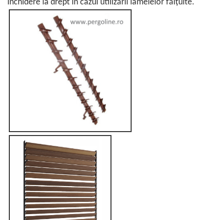
închidere la drept în cazul utilizării lamelelor fălțuite.