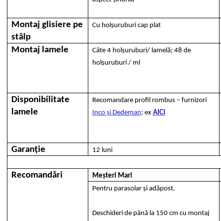
Montaj glisiere pe
Cu holșuruburi cap plat
stâlp
Montaj lamele
Câte 4 holșuruburi/ lamelă; 48 de
holșuruburi / ml
Disponibilitate
Recomandare profil rombus – furnizori
lamele
Inco și Dedeman
; ex
AICI
Garanție
12 luni
Recomandări
Meșteri Mari
Pentru parasolar și adăpost.
Deschideri de până la 150 cm cu montaj