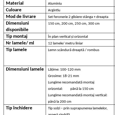
Material
Aluminiu
Culoare
Argintiu
Mod de livrare
Set feronerie 2 glisiere stânga + dreapta
Dimensiuni
150 cm, 200 cm, 250 cm, 300 cm
disponibile
Tip montaj
În plan vertical și orizontal
Nr lamele/ ml
12 lamele/ metru liniar
Tip lamele
Lemn scândură dreaptă / rombus
Dimensiuni lamele
Lățime: 100-120 mm
Grosime: 18-21 mm
Lungime recomandată montaj
orizontal: până la 150 cm
Lungime recomandată montaj vertical:
până la 200 cm
Tip închidere
Tip solzi – prin suprapunerea lamelelor,
aspect șindrilă