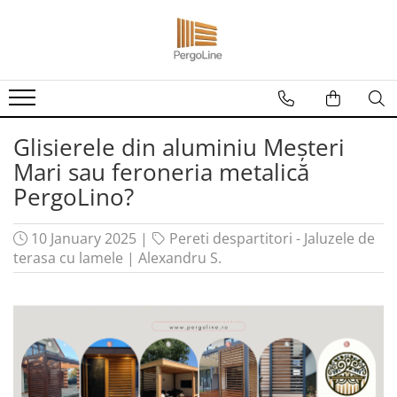
Produse
Kit PergoLino orizontal
PergoLino Vertical
Glisierele din aluminiu Meșteri
Tratarea lemnului
Mari sau feroneria metalică
Impregnanti pentru lemn
PergoLino?
DecoLine
Conectori metalici
10 January 2025
|
Pereti despartitori - Jaluzele de
Spatii exterioare
terasa cu lamele
|
Alexandru S.
Decoratiuni ''Tree of life"
Decoratiuni Florale
Grill & firepit
Numar casa
Panouri porti si garduri
Terasa cadru container