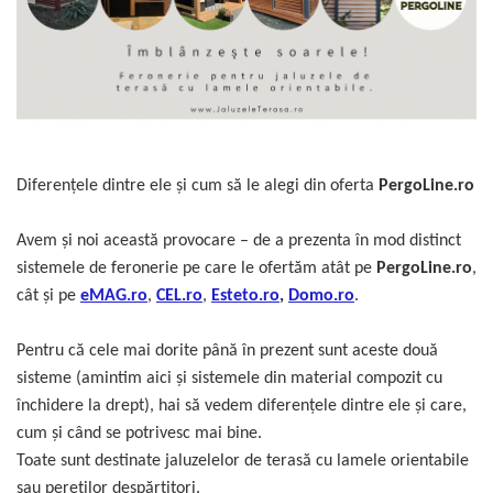
Glisiere / feronerii
Feroneriile PergoLino®
Glisiere din aluminiu
Glisiere compozit HDPE
Accesorii
Diferențele dintre ele și cum să le alegi din oferta
PergoLine.ro
Avem și noi această provocare – de a prezenta în mod distinct
sistemele de feronerie pe care le ofertăm atât pe
PergoLine.ro
,
cât și pe
eMAG.ro
,
CEL.ro
,
Esteto.ro
,
Domo.ro
.
Pentru că cele mai dorite până în prezent sunt aceste două
sisteme (amintim aici și sistemele din material compozit cu
închidere la drept), hai să vedem diferențele dintre ele și care,
cum și când se potrivesc mai bine.
Toate sunt destinate jaluzelelor de terasă cu lamele orientabile
sau pereților despărțitori.