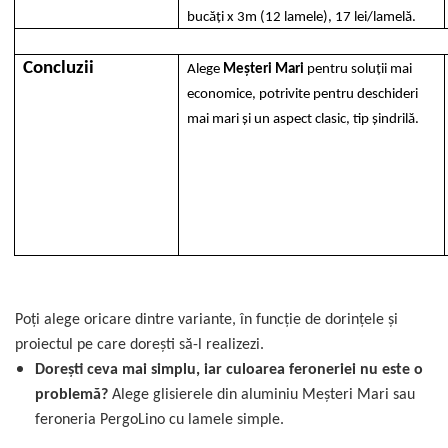
bucăți x 3m (12 lamele), 17 lei/lamelă.
Concluzii
Alege
Meșteri Mari
pentru soluții mai
economice, potrivite pentru deschideri
mai mari și un aspect clasic, tip șindrilă.
Poți alege oricare dintre variante, în funcție de dorințele și
proiectul pe care dorești să-l realizezi.
Dorești ceva mai simplu, iar culoarea feroneriei nu este o
problemă?
Alege glisierele din aluminiu Meșteri Mari sau
feroneria PergoLino cu lamele simple.