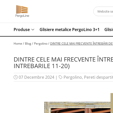
Produse
Kit PergoLino orizontal
Produse
Glisiere metalice PergoLino 3+1
Glis
PergoLino Vertical
Tratarea lemnului
Home /
Blog /
Pergolino /
DINTRE CELE MAI FRECVENTE ÎNTREBĂRI DES
Impregnanti pentru lemn
DecoLine
DINTRE CELE MAI FRECVENTE ÎNTRE
INTREBARILE 11-20)
Conectori metalici
Spatii exterioare
Decoratiuni ''Tree of life"
07 Decembre 2024
|
Pergolino
,
Pereti despartit
Decoratiuni Florale
Grill & firepit
Numar casa
Panouri porti si garduri
Terasa cadru container