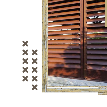
Glisiere / feronerii
Feroneriile PergoLino®
Glisiere din aluminiu
Glisiere compozit HDPE
Accesorii