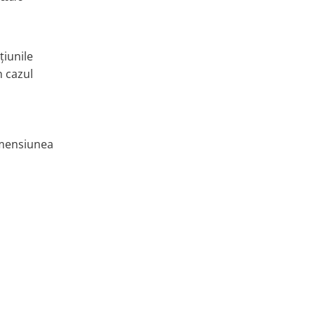
țiunile
n cazul
dimensiunea