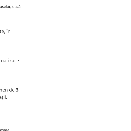
uselor, dacă
e, în
omatizare
ermen de
3
ții.
resare