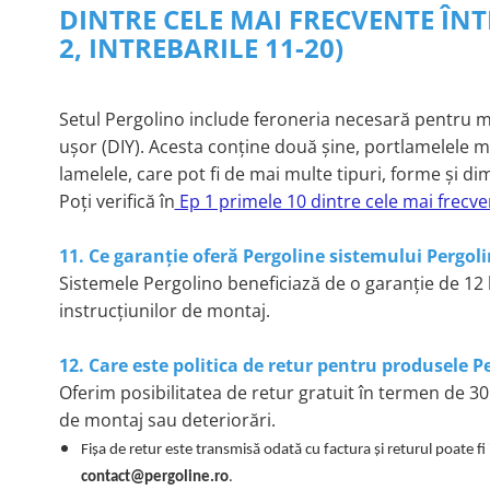
DINTRE CELE MAI FRECVENTE ÎNT
2, INTREBARILE 11-20)
Setul Pergolino include feroneria necesară pentru mo
ușor (DIY). Acesta conține două șine, portlamelele m
lamelele, care pot fi de mai multe tipuri, forme și d
Poți verifică în
Ep 1 primele 10 dintre cele mai frecve
11. Ce garanție oferă Pergoline sistemului Pergol
Sistemele Pergolino beneficiază de o garanție de 12 l
instrucțiunilor de montaj.
12. Care este politica de retur pentru produsele P
Oferim posibilitatea de retur gratuit în termen de 30 
de montaj sau deteriorări.
Fișa de retur este transmisă odată cu factura și returul poate fi 
contact@pergoline.ro
.