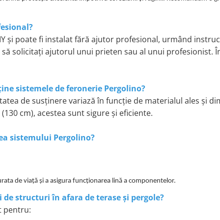
fesional?
și poate fi instalat fără ajutor profesional, urmând instruc
 să solicitați ajutorul unui prieten sau al unui profesionist. Î
ine sistemele de feronerie Pergolino?
tatea de susținere variază în funcție de materialul ales și 
30 cm), acestea sunt sigure și eficiente.
ea sistemului Pergolino?
durata de viață și a asigura funcționarea lină a componentelor.
 de structuri în afara de terase și pergole?
t pentru: