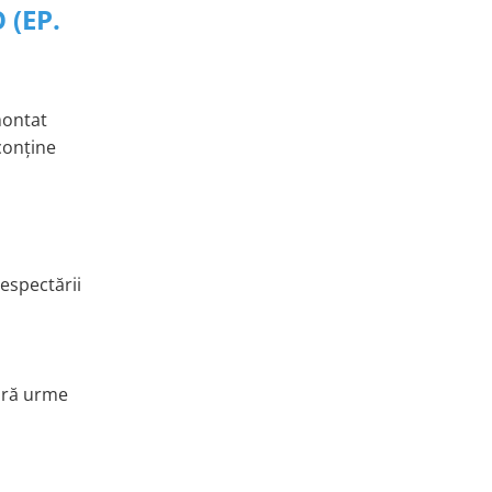
 (EP.
montat
conține
espectării
fără urme