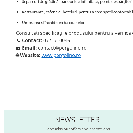
Separeuri de grădină, panouri de intimitate, pereți despărțitori i
Restaurante, cafenele, hoteluri, pentru a crea spații confortabil
Umbrarea și închiderea balcoanelor.
Consultați specificațiile produsului pentru a verific
📞
Contact:
0771710046
📧
Email:
contact@pergoline.ro
🌐
Website:
www.pergoline.ro
NEWSLETTER
Don't miss our offers and promotions