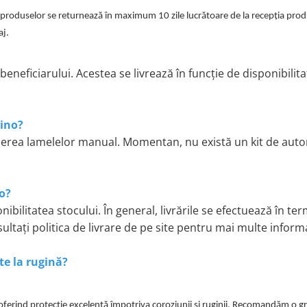
a produselor se returnează în maximum 10 zile lucrătoare de la recepția prod
aj.
eneficiarului. Acestea se livrează în funcție de disponibilitat
lino?
erea lamelelor manual. Momentan, nu există un kit de aut
o?
onibilitatea stocului. În general, livrările se efectuează în t
ltați politica de livrare de pe site pentru mai multe informa
te la rugină?
t, oferind protecție excelentă împotriva coroziunii și ruginii. Recomandăm o g