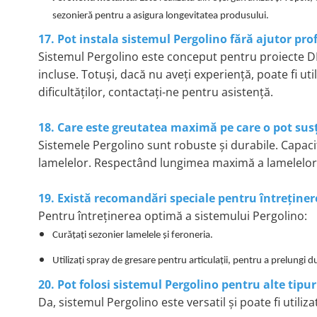
sezonieră pentru a asigura longevitatea produsului.
17. Pot instala sistemul Pergolino fără ajutor pro
Sistemul Pergolino este conceput pentru proiecte DIY 
incluse. Totuși, dacă nu aveți experiență, poate fi util
dificultăților, contactați-ne pentru asistență.
18. Care este greutatea maximă pe care o pot susț
Sistemele Pergolino sunt robuste și durabile. Capaci
lamelelor. Respectând lungimea maximă a lamelelor (1
19. Există recomandări speciale pentru întreținer
Pentru întreținerea optimă a sistemului Pergolino:
Curățați sezonier lamelele și feroneria.
Utilizați spray de gresare pentru articulații, pentru a prelungi 
20. Pot folosi sistemul Pergolino pentru alte tipuri
Da, sistemul Pergolino este versatil și poate fi utiliza