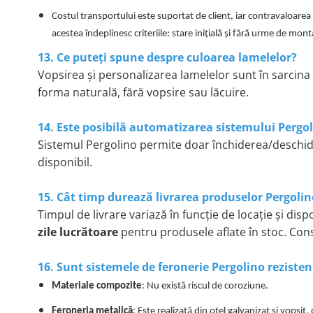
Costul transportului este suportat de client, iar contravaloare
acestea îndeplinesc criteriile: stare inițială și fără urme de mont
13. Ce puteți spune despre culoarea lamelelor?
Vopsirea și personalizarea lamelelor sunt în sarcina b
forma naturală, fără vopsire sau lăcuire.
14. Este posibilă automatizarea sistemului Pergo
Sistemul Pergolino permite doar închiderea/deschid
disponibil.
15. Cât timp durează livrarea produselor Pergolin
Timpul de livrare variază în funcție de locație și disp
zile lucrătoare
pentru produsele aflate în stoc. Consu
16. Sunt sistemele de feronerie Pergolino rezisten
Materiale compozite
: Nu există riscul de coroziune.
Feroneria metalică
: Este realizată din oțel galvanizat și vopsi