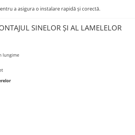
entru a asigura o instalare rapidă și corectă.
NTAJUL SINELOR ȘI AL LAMELELOR
m lungime
et
erelor