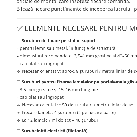
oficiale de montaj care însoțesc fiecare comandă.
Bifează fiecare punct înainte de începerea lucrului, p
✅ ELEMENTE NECESARE PENTRU MO
☐
Șuruburi de fixare pe stâlpii suport
– pentru lemn sau metal, în funcție de structură
– dimensiuni recomandate: 3,5–4 mm grosime și 40–50 m
– cap plat sau îngropat
🔹 Necesar orientativ: aprox. 8 șuruburi / metru liniar de s
☐
Șuruburi pentru fixarea lamelelor pe portalemele glisi
– 3,5 mm grosime și 15–16 mm lungime
– cap plat sau îngropat
🔹 Necesar orientativ: 50 de șuruburi / metru liniar de set
🔹 Fiecare lamelă: 4 șuruburi (2 pe fiecare parte)
🔹 La 12 lamele / ml de set = 48 șuruburi
☐
Șurubelniță electrică (filetantă)