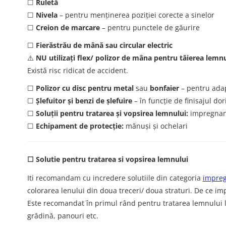
☐
Ruletă
☐
Nivela
– pentru menținerea poziției corecte a sinelor
☐
Creion de marcare
– pentru punctele de găurire
☐
Fierăstrău de mână sau circular electric
⚠️
NU utilizați flex/ polizor de m
â
na pentru tăierea lemnu
Există risc ridicat de accident.
☐
Polizor cu disc pentru metal
sau
bonfaier
– pentru adap
☐
Șlefuitor și benzi de șlefuire
– în funcție de finisajul dor
☐
Soluții pentru tratarea și vopsirea lemnului:
impregnant 
☐
Echipament de protecție:
mănuși și ochelari
☐ Solutie pentru tratarea si vopsirea lemnului
Iti recomandam cu incredere solutiile din categoria
impreg
colorarea lenului din doua treceri/ doua straturi. De ce i
Este recomandat în primul rând pentru tratarea lemnului la 
grădină, panouri etc.