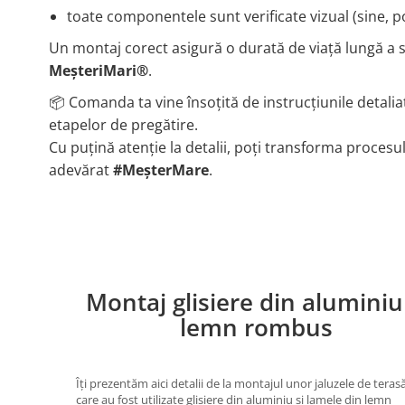
toate componentele sunt verificate vizual (sine, p
Un montaj corect asigură o durată de viață lungă a si
MeșteriMari®
.
📦 Comanda ta vine însoțită de instrucțiunile detaliat
etapelor de pregătire.
Cu puțină atenție la detalii, poți transforma procesu
adevărat
#MeșterMare
.
Montaj glisiere din aluminiu
lemn rombus
Îți prezentăm aici detalii de la montajul unor jaluzele de terasă
care au fost utilizate glisiere din aluminiu și lamele din lemn