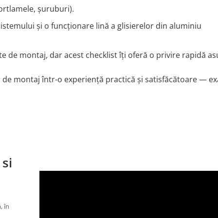
ortlamele, șuruburi).
stemului și o funcționare lină a glisierelor din aluminiu
e de montaj, dar acest checklist îți oferă o privire rapidă a
l de montaj într-o experiență practică și satisfăcătoare — ex
 si
, în