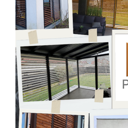
Glisiere / feronerii
Feroneriile PergoLino®
Glisiere din aluminiu
Glisiere compozit HDPE
Accesorii