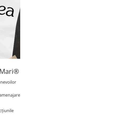
riMari®
 nevoilor
e amenajare
cțiunile