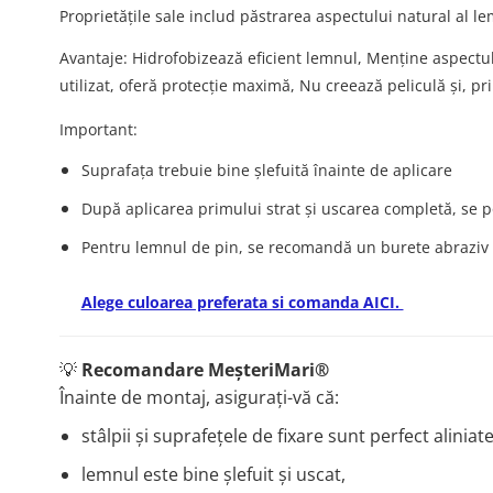
Proprietățile sale includ păstrarea aspectului natural al le
Avantaje: Hidrofobizează eficient lemnul, Menține aspectul
utilizat, oferă protecție maximă, Nu creează peliculă și, pr
Important:
Suprafața trebuie bine șlefuită înainte de aplicare
După aplicarea primului strat și uscarea completă, se p
Pentru lemnul de pin, se recomandă un burete abraziv
Alege culoarea preferata si comanda AICI.
💡
Recomandare MeșteriMari®
Înainte de montaj, asigurați-vă că:
stâlpii și suprafețele de fixare sunt perfect aliniate 
lemnul este bine șlefuit și uscat,