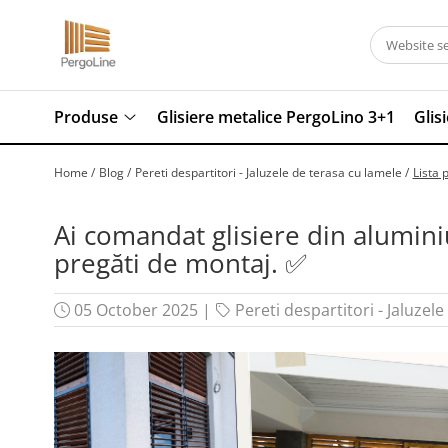
Produse
Kit PergoLino orizontal
Produse
Glisiere metalice PergoLino 3+1
Glis
PergoLino Vertical
Tratarea lemnului
Home /
Blog /
Pereti despartitori - Jaluzele de terasa cu lamele /
Lista 
Impregnanti pentru lemn
DecoLine
Ai comandat glisiere din alumini
Conectori metalici
pregăti de montaj. ✅
Spatii exterioare
Decoratiuni ''Tree of life"
05 October 2025
|
Pereti despartitori - Jaluzel
Decoratiuni Florale
Grill & firepit
Numar casa
Panouri porti si garduri
Terasa cadru container