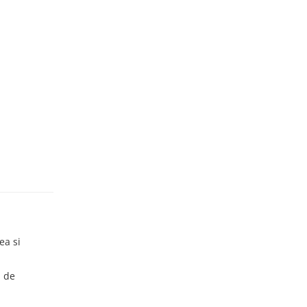
ea si
i de