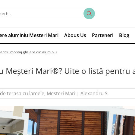
iere aluminiu Mesteri Mari
Abous Us
Parteneri
Blog
pentru montaj glisiere din aluminiu
u Meșteri Mari®? Uite o listă pentru a
e de terasa cu lamele
,
Mesteri Mari
|
Alexandru S.