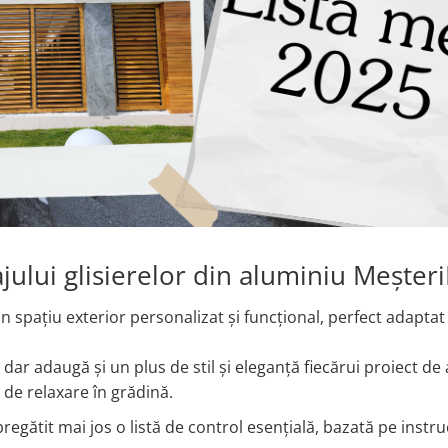
jului glisierelor din aluminiu Mește
un spațiu exterior personalizat și funcțional, perfect adaptat
 dar adaugă și un plus de stil și eleganță fiecărui proiect d
 de relaxare în grădină.
egătit mai jos o listă de control esențială, bazată pe instru