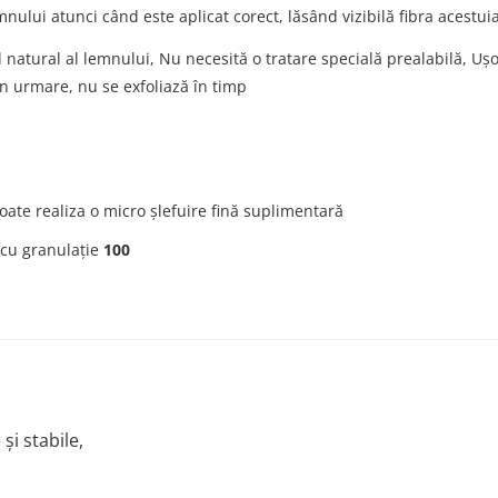
mnului atunci când este aplicat corect, lăsând vizibilă fibra acestuia
 natural al lemnului, Nu necesită o tratare specială prealabilă, Uș
in urmare, nu se exfoliază în timp
oate realiza o micro șlefuire fină suplimentară
 cu granulație
100
și stabile,