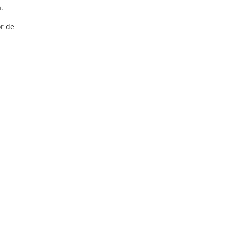
.
or de