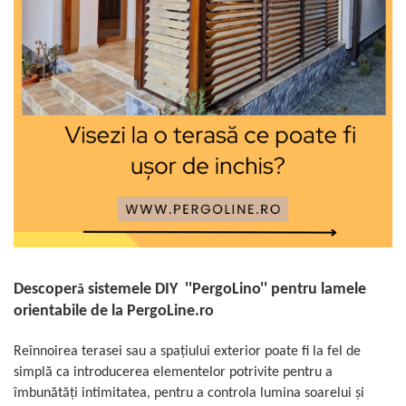
Glisiere / feronerii
Feroneriile PergoLino®
Glisiere din aluminiu
Glisiere compozit HDPE
Accesorii
Descoper
sistemele DIY ''PergoLino'' pentru lamele
ă
orientabile de la PergoLine.ro
Reînnoirea terasei sau a spațiului exterior poate fi la fel de
simplă ca introducerea elementelor potrivite pentru a
îmbunătăți intimitatea, pentru a controla lumina soarelui și