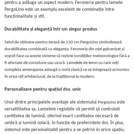
pentru a adăuga un aspect modern. Feroneria pentru lamele
PergoLino este un exemplu excelent de combinație între
funcționalitate și stil.
Durabilitate și eleganță într-un singur produs
Setul de obloane pentru terasă de 130 cm PergoLino simbolizează
durabilitatea combinată cu eleganța. Feroneria din oțel galvanizat și
vopsit face ca aceste sisteme să reziste condițiilor meteorologice fără a
fi afectate de coroziune sau uzură. Lamelele de lemn cu care veți
completa amenajarea adaugă o notă clasică ce se integrează armonios
în orice stil arhitectural, de la tradițional la modern.
Personalizare pentru spațiul dvs. unic
Unul dintre principalele avantaje ale sistemului
este
PergoLino
versatilitatea sa. Lamelele reglabile vă permit să controlați
cantitatea de lumină, oferind exact cantitatea necesară de
umbră și lumină solară, în funcție de preferințele dvs. În plus,
sistemul este personalizabil pentru a se potrivi în orice spațiu,