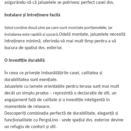
asigurându-vă că jaluzelele se potrivesc perfect casei dvs.
Instalare și întreținere facilă
Setul conține două șine pe care sunt montate portlamelele, iar
Odată montate, jaluzelele necesită
instalarea este rapidă și ușoară.
întreținere minimă, oferindu-vă mai mult timp pentru a vă
bucura de spațiul dvs. exterior.
O investiție durabilă
În ceea ce privește îmbunătățirile casei, calitatea și
durabilitatea sunt esențiale.
Jaluzelele cu lamele orientabile pentru terasa sunt mai mult
decât un simplu produs – reprezintă o declarație de stil, un
angajament față de calitate și o investiție inteligentă în
momentele de relaxare.
Descoperiți combinația perfectă de durabilitate, eleganță și
funcționalitate cu PergoLino - unde spațiul dvs. exterior devine
un refugiu de confort și stil.