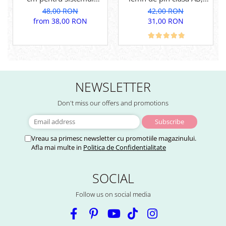
Pergolino. Din lemn de
pentru inchidere
48,00 RON
42,00 RON
pin termotratat pentru
perfecta.
from 38,00 RON
31,00 RON
inchidere perfecta
NEWSLETTER
Don't miss our offers and promotions
Vreau sa primesc newsletter cu promotiile magazinului.
Afla mai multe in
Politica de Confidentialitate
SOCIAL
Follow us on social media