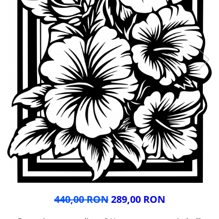
Glisiere / feronerii
Feroneriile PergoLino®
Glisiere din aluminiu
Glisiere compozit HDPE
Accesorii
440,00 RON
289,00 RON