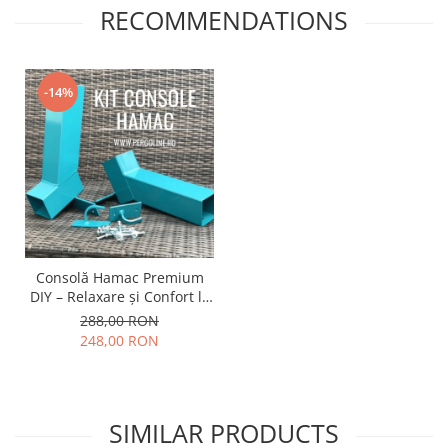
RECOMMENDATIONS
-14%
Consolă Hamac Premium
DIY – Relaxare și Confort la
tine acasa.
288,00 RON
248,00 RON
SIMILAR PRODUCTS