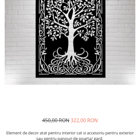
Glisiere / feronerii
Feroneriile PergoLino®
Glisiere din aluminiu
Glisiere compozit HDPE
Accesorii
450,00 RON
322,00 RON
Element de decor atat pentru interior cat si accesoriu pentru exterior
sau pentru panouri de poarta/ gard.