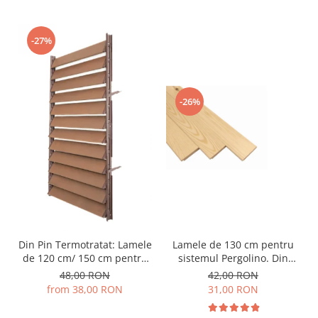
-27%
-26%
Lamele de 130 cm pentru
Din Pin Termotratat: Lamele
sistemul Pergolino. Din
de 120 cm/ 150 cm pentru
lemn de pin clasa AB,
sistemul Pergolino. Din
42,00 RON
48,00 RON
pentru inchidere perfecta.
lemn de pin termotratat
31,00 RON
from 38,00 RON
pentru inchidere perfecta