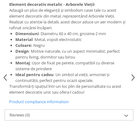
Element decorativ metalic - Arborele Vieții
Adaugă un plus de eleganță și simbolism casei tale cu acest
element decorativ din metal, reprezentând Arborele Vieții.
Realizat cu atenție la detalii, acest decor aduce un aer modern și
rafinat oricărei încăperi.
Dimensiuni
: Diametru 60 x 40 cm, grosime 2 mm
Material
: Metal, vopsit electrostatic
Culoare:
Negru
Design
: Motive naturale, cu un aspect minimalist, perfect
pentru living, dormitor sau birou
Montaj
: Ușor de fixat pe perete, compatibil cu diverse
sisteme de prindere
Ideal pentru cadou
: Un simbol al vieții, armoniei și
continuității, perfect pentru ocazii speciale.
Transformă-ți spațiul într-un loc plin de personalitate cu acest
element decorativ unic sau ofera-l cadou!
Product compliance information
Reviews
(0)