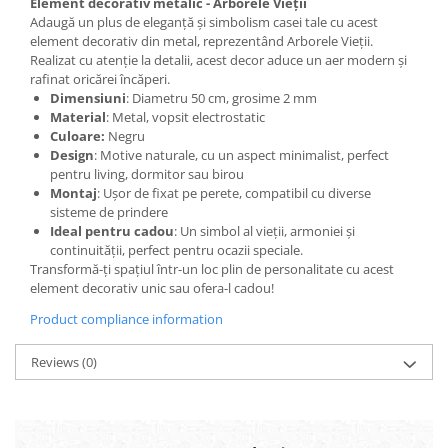
Element decorativ metalic - Arborele Vieții
Adaugă un plus de eleganță și simbolism casei tale cu acest
element decorativ din metal, reprezentând Arborele Vieții.
Realizat cu atenție la detalii, acest decor aduce un aer modern și
rafinat oricărei încăperi.
Dimensiuni
: Diametru 50 cm, grosime 2 mm
Material
: Metal, vopsit electrostatic
Culoare:
Negru
Design
: Motive naturale, cu un aspect minimalist, perfect
pentru living, dormitor sau birou
Montaj
: Ușor de fixat pe perete, compatibil cu diverse
sisteme de prindere
Ideal pentru cadou
: Un simbol al vieții, armoniei și
continuității, perfect pentru ocazii speciale.
Transformă-ți spațiul într-un loc plin de personalitate cu acest
element decorativ unic sau ofera-l cadou!
Product compliance information
Reviews
(0)