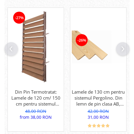
-27%
-26%
Din Pin Termotratat:
Lamele de 130 cm pentru
Lamele de 120 cm/ 150
sistemul Pergolino. Din
cm pentru sistemul
lemn de pin clasa AB,
Pergolino. Din lemn de
pentru inchidere
48,00 RON
42,00 RON
pin termotratat pentru
perfecta.
from 38,00 RON
31,00 RON
inchidere perfecta