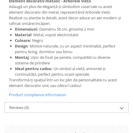
Element decorativ metalic - Arborele Vieții
Adaugă un plus de eleganță și simbolism casei tale cu acest
element decorativ din metal, reprezentând Arborele Vieții.
Realizat cu atenție la detalii, acest decor aduce un aer modern și
rafinat oricărei încăperi.
Dimensiuni
: Diametru 50 cm, grosime 2 mm
Material
: Metal, vopsit electrostatic
Culoare:
Negru
Design
: Motive naturale, cu un aspect minimalist, perfect
pentru living, dormitor sau birou
Montaj
: Ușor de fixat pe perete, compatibil cu diverse
sisteme de prindere
Ideal pentru cadou
: Un simbol al vieții, armoniei și
continuității, perfect pentru ocazii speciale.
Transformă-ți spațiul într-un loc plin de personalitate cu acest
element decorativ unic sau ofera-l cadou!
Product compliance information
Reviews
(0)