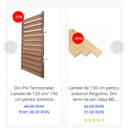
-27%
-26%
Din Pin Termotratat:
Lamele de 130 cm pentru
Lamele de 120 cm/ 150
sistemul Pergolino. Din
cm pentru sistemul
lemn de pin clasa AB,
Pergolino. Din lemn de
pentru inchidere
48,00 RON
42,00 RON
pin termotratat pentru
perfecta.
from 38,00 RON
31,00 RON
inchidere perfecta