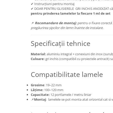
✔ Instrucțiuni pentru montaj
✔ DOAR PENTRU GLISIERELE GRI INCHIS ANODIZAT c
pentru prinderea lamelelor la fiecare 1 ml de set
📌
Recomandare de montaj:
pentru o fixare corectă 
pregăurirea șipcilor din lemn înainte de instalare.
Specificații tehnice
Material:
aluminiu integral + conexiuni din inox (suru
Culoare:
gri inchis (compatibil cu proiectele antracit) s
Compatibilitate lamele
Grosime
: 19–22 mm
Lățime:
100–120 mm
Capacitate:
12 portlamele / metru liniar
📌
Montaj
: lamelele se pot monta atat orizontal cat si v