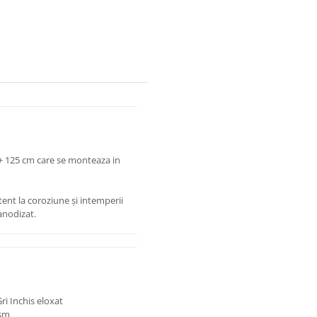
+ 125 cm care se monteaza in
tent la coroziune și intemperii
 anodizat.
ri Inchis eloxat
ism