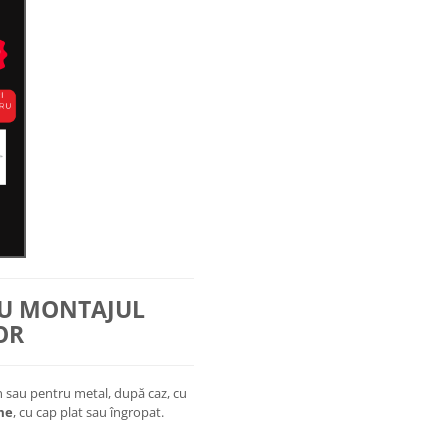
RU MONTAJUL
OR
 sau pentru metal, după caz, cu
me
, cu cap plat sau îngropat.