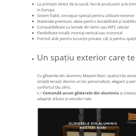
Le primești direct de la sursă. Noi le producem și le tr
in Europa.
Sistem fiabil, conceput special pentru utilizare exterior
Materiale premium, alese pentru durabilitate și stabilit
Compatibilitate cu lamele din lemn sau WPC celular
Flexibilitate totală: montaj vertical sau orizontal
Potrivit atât pentru locuințe private, cât și pentru spați
Un spațiu exterior care te
Cu glisierele din aluminiu Meșteri Mari, spațiul tău ext
simplă terasă: devine un loc personalizat, elegant și pe
confortul tău zilnic.
👉
Comandă acum glisierele din aluminiu
și creeaz
adaptat stilului și nevoilor tale.