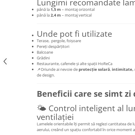
Lungimi recomandate la
până la
1,5 m
– montaj orizontal
până la
2,4 m
– montaj vertical
Unde pot fi utilizate
Terase, pergole, foișoare
Pereți despărțitori
Balcoane
Grădini
Restaurante, cafenele și alte spații HoReCa
📌Oriunde ai nevoie de
protecție solară
,
intimitate,
de design.
Beneficii care se simt zi 
🌤 Control inteligent al lu
ventilației
Lamelele orientabile îți permit să reglezi cantitatea de l
aerului, creând un spațiu confortabil în orice moment al 