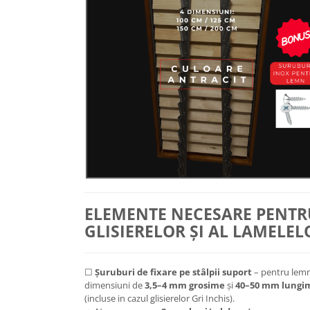
ELEMENTE NECESARE PENT
GLISIERELOR ȘI AL LAMELEL
☐
Șuruburi de fixare pe stâlpii suport
– pentru lemn
dimensiuni de
3,5–4 mm grosime
și
40–50 mm lungi
(incluse in cazul glisierelor Gri Inchis).