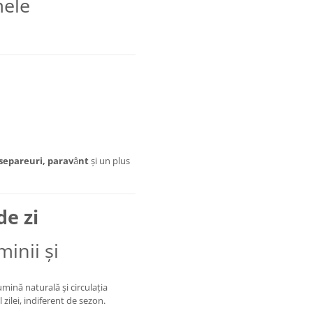
mele
 separeuri, parav
â
nt
și un plus
de zi
minii și
umină naturală și circulația
zilei, indiferent de sezon.