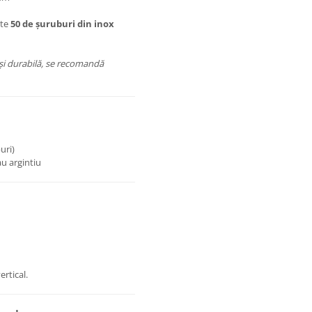
âte
50 de șuruburi din inox
și durabilă, se recomandă
buri)
au argintiu
ertical.