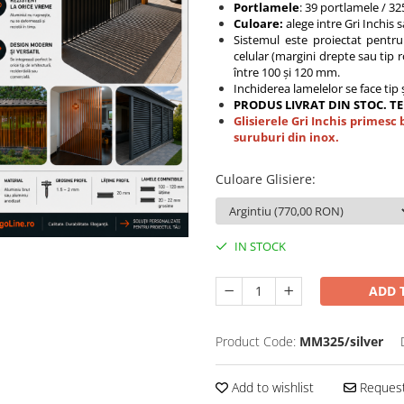
Portlamele
: 39 portlamele / 3
Culoare:
alege intre Gri Inchis 
Sistemul este proiectat pent
celular (margini drepte sau tip
între 100 și 120 mm.
Inchiderea lamelelor se face tip și
PRODUS LIVRAT DIN STOC. TE
Glisierele Gri Inchis primes
suruburi din inox.
Culoare Glisiere
:
IN STOCK
ADD 
Product Code:
MM325/silver
Add to wishlist
Request