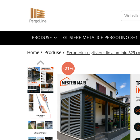
Produse
Kit PergoLino orizontal
PRODUSE
GLISIERE METALICE PERGOLINO 3+1
PergoLino Vertical
Home /
Produse /
Feronerie cu glisiere din aluminiu 325 
Tratarea lemnului
Impregnanti pentru lemn
-21%
DecoLine
Conectori metalici
Spatii exterioare
Decoratiuni ''Tree of life"
Decoratiuni Florale
Grill & firepit
Numar casa
Panouri porti si garduri
Terasa cadru container