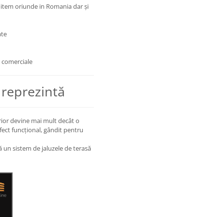
imitem oriunde in Romania dar și
ate
i comerciale
 reprezintă
erior devine mai mult decât o
rfect funcțional, gândit pentru
ă un sistem de jaluzele de terasă