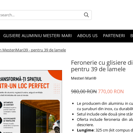
GLISIERE ALUMINIU MESTERI MARI
ABOUS US
PARTENERI
cm MesteriMari39 - pentru 39 de lamele
Feronerie cu glisiere 
pentru 39 de lamele
Mesteri Mari®
980,00 RON
770,00 RON
Le producem din aluminiu in cul
cu șuruburi din inox, cu durabilit
Setul include cele două șine stân
Oferta include feroneria din a
descriere.
Lungime
: 325 cm (kit compus d