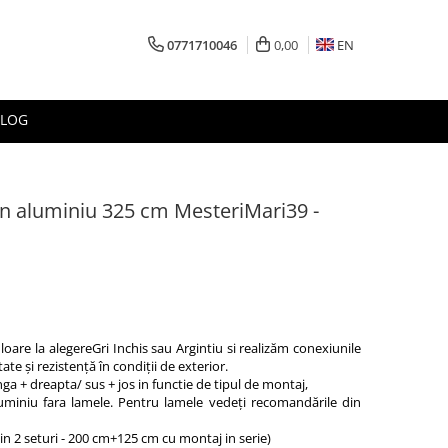
0771710046
0,00
EN
BLOG
din aluminiu 325 cm MesteriMari39 -
oare la alegereGri Inchis sau Argintiu si realizăm conexiunile
ate și rezistență în condiții de exterior.
ga + dreapta/ sus + jos in functie de tipul de montaj,
luminiu fara lamele. Pentru lamele vedeți recomandările din
in 2 seturi - 200 cm+125 cm cu montaj in serie)