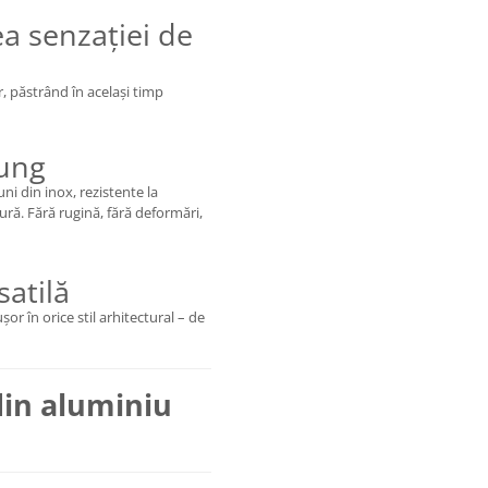
ea senzației de
r, păstrând în același timp
lung
uni din inox, rezistente la
ură. Fără rugină, fără deformări,
satilă
șor în orice stil arhitectural – de
 din aluminiu