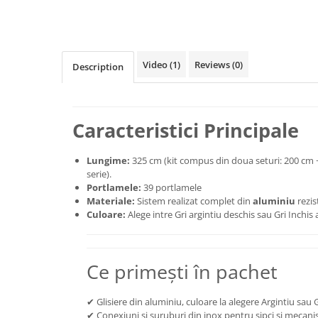
Video
(1)
Reviews
(0)
Description
Caracteristici Principale
Lungime:
325 cm (kit compus din doua seturi: 200 cm 
serie).
Portlamele:
39 portlamele
Materiale:
Sistem realizat complet din
aluminiu
rezis
Culoare:
Alege intre Gri argintiu deschis sau Gri Inchis
Ce primești în pachet
✔ Glisiere din aluminiu, culoare la alegere Argintiu sau G
✔ Conexiuni și șuruburi din inox pentru șipci și mecan