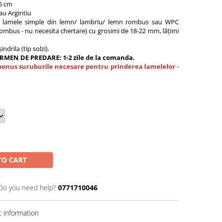
25 cm
sau Argintiu
ru lamele simple din lemn/ lambriu/ lemn rombus sau WPC
 rombus - nu necesita chertare) cu grosimi de 18-22 mm, lățimi
ndrila (tip solzi).
RMEN DE PREDARE: 1-2 zile de la comanda.
c bonus suruburile necesare pentru prinderea lamelelor -
TO CART
Do you need help?
0771710046
 information