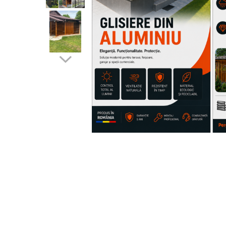
Glisiere / feronerii
Feroneriile PergoLino®
Glisiere din aluminiu
Glisiere compozit HDPE
Accesorii