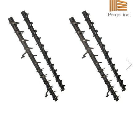
Glisiere / feronerii
Feroneriile PergoLino®
Glisiere din aluminiu
Glisiere compozit HDPE
Accesorii