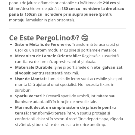
panou de jaluzele/lamele orientabile cu înălțimea de
216
cm
și
lățime/deschidere de până la
130 cm cu inchidere la drept sau
pana la 150cm cu inchidere prin suprapunere
(pentru
montajul lamelelor in plan orizontal).
Ce Este PergoLino®? 🤔
Sistem Metalic de Feronerie:
Transformă terasa rapid și
ușor cu un sistem modular cu șine și portlamele metalice.
Mecanism de Lamele Orientabile:
Reglează cu ușurință
cantitatea de lumină, oprește vantul și ploaia.
Materiale Durabile:
Șine și portlamele din
oțel galvanizat
și vopsit
pentru rezistență maximă.
Ușor de Montat:
Lamelele din lemn sunt accesibile și se pot
monta fără ajutorul unui specialist. Nu necesita fixare in
șuruburi.
Spațiu Versatil:
Creează spații de umbră, intimitate sau
iluminare adaptabilă în funcție de nevoile tale.
Mai mult decât un simplu sistem de jaluzele pentru
terasă:
transformă-ți terasa într-un spațiu protejat și
confortabil, chiar și în sezonul rece! Ține departe apa, zăpada
și vântul, și bucură-te de terasa ta în orice anotimp.