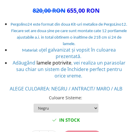
820,00 RON
655,00 RON
Pergolino24 este format din doua Kit-uri metalice de PergoLino12.
Fiecare set are doua șine pe care sunt montate cate 12 portlamele
ajustabile a.i. in total obtinem o inaltime de 218 cm si 24 de
lamele.
țel galvanizat și vopsit în culoarea
Material: o
prezentată.
Adăugând
lamele potrivite
, vei realiza un parasolar
sau chiar un sistem de închidere perfect pentru
orice vreme.
ALEGE CULOAREA: NEGRU / ANTRACIT/ MARO / ALB
Culoare Sisteme
:
IN STOCK