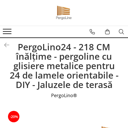
Produse
Kit PergoLino orizontal
PergoLino Vertical
PergoLino24 - 218 CM
Tratarea lemnului
înălțime - pergoline cu
Impregnanti pentru lemn
glisiere metalice pentru
DecoLine
24 de lamele orientabile -
Conectori metalici
Spatii exterioare
DIY - Jaluzele de terasă
Decoratiuni ''Tree of life"
Decoratiuni Florale
PergoLino®
Grill & firepit
Numar casa
Panouri porti si garduri
-20%
Terasa cadru container