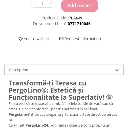
Add to cart
Product Code:
PL24-N
Do you need help?
0771710046
Add to wishlist
Request information
Description
Transformă-ți Terasa cu
PergoLino®: Estetică și
Funcționalitate la Superlativ! 🌞
Fie că vrei să te relaxezi la umbră în zilele toride de vară sau să
creezi un colț confortabil pentru petreceri în aer liber,
PergoLino®
îți aduce eleganță și funcționalitate direct pe terasa
ta.
Cu un set
PergoLino24
, poți realiza chiar pe cont propriu un