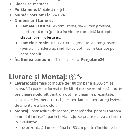
Șine:
Oțel rezistent
Portlamele:
Mobile din oțel
Număr portlamele:
24 + 24
Dimensiuni Lamele:
Lamele Faltuite:
95 mm lățime, 19-20 mm grosime,
chertare 10 mm (pentru închidere completă la drept)
disponibile in ofertă aici
.
Lamele Simple:
100-120 mm lățime, 18-20 mm grosime
(pentru închidere tip șindrilă) ce pot fi achizi
ț
ionate pe
cont propriu.
Înălțimea panoului:
216 cm cu setul
PergoLino24
Livrare și Montaj:
📦🔧
Livrare:
Sistemele compuse de 180 cm până la 305 cm se
livrează în pachete formate din kituri care se montează unul în
prelungirea celuilalt pentru a obține lungimile prezentate;
seturile de feronerie includ șine, portlamele montate și leviere
de orientare a lamelelor.
Montaj:
Instrucțiuni de montaj, recomăndari pentru tratarea
lemnului incluse în pachet. Montajul se poate realiza cu lamele
in 2 variante:
pe orizontală: lamele până la 130 cm pentru închidere la