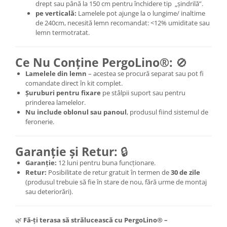
drept sau până la 150 cm pentru închidere tip „șindrilă”.
pe verticală
:
Lamelele pot ajunge la o lungime/ inaltime
de 240cm, necesită lemn recomandat: <12% umiditate sau
lemn termotratat.
Ce Nu Conține PergoLino®:
🚫
Lamelele din lemn
– acestea se procură separat sau pot fi
comandate direct în kit complet.
Șuruburi pentru fixare
pe stâlpii suport sau pentru
prinderea lamelelor.
Nu include oblonul sau panoul
, produsul fiind sistemul de
feronerie.
Garanție și Retur:
🔒
Garanție:
12 luni pentru buna funcționare.
Retur:
Posibilitate de retur gratuit în termen de
30 de zile
(produsul trebuie să fie în stare de nou, fără urme de montaj
sau deteriorări).
🌿
Fă-ți terasa să strălucească cu PergoLino® –