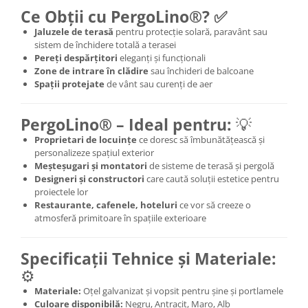
Ce Obții cu PergoLino®? ✅
Jaluzele de terasă
pentru protecție solară, paravânt sau
sistem de închidere totală a terasei
Pereți despărțitori
eleganți și funcționali
Zone de intrare în clădire
sau închideri de balcoane
Spații protejate
de vânt sau curenți de aer
PergoLino® – Ideal pentru:
💡
Proprietari de locuințe
ce doresc să îmbunătățească și
personalizeze spațiul exterior
Meșteșugari și montatori
de sisteme de terasă și pergolă
Designeri și constructori
care caută soluții estetice pentru
proiectele lor
Restaurante, cafenele, hoteluri
ce vor să creeze o
atmosferă primitoare în spațiile exterioare
Specificații Tehnice și Materiale:
⚙️
Materiale:
Oțel galvanizat și vopsit pentru șine și portlamele
Culoare disponibilă:
Negru, Antracit, Maro, Alb