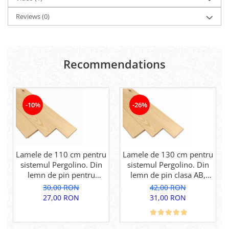
Reviews
(0)
Recommendations
-10%
-26%
Lamele de 110 cm pentru
Lamele de 130 cm pentru
sistemul Pergolino. Din
sistemul Pergolino. Din
lemn de pin pentru
lemn de pin clasa AB,
inchidere perfecta.
pentru inchidere
30,00 RON
42,00 RON
perfecta.
27,00 RON
31,00 RON