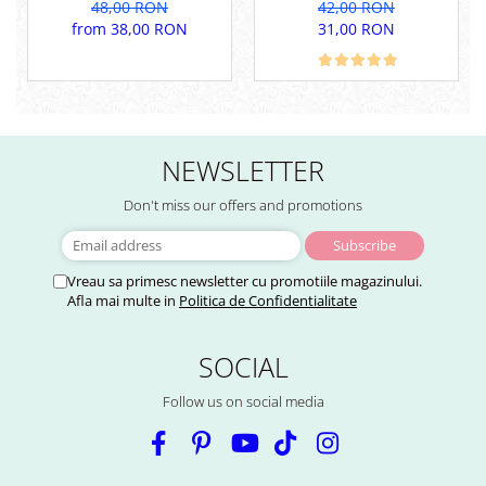
Pergolino. Din lemn de
pentru inchidere
48,00 RON
42,00 RON
pin termotratat pentru
perfecta.
from 38,00 RON
31,00 RON
inchidere perfecta
NEWSLETTER
Don't miss our offers and promotions
Vreau sa primesc newsletter cu promotiile magazinului.
Afla mai multe in
Politica de Confidentialitate
SOCIAL
Follow us on social media