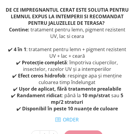
DE CE IMPREGNANTUL CERAT ESTE SOLUTIA PENTRU
LEMNUL EXPUS LA INTEMPERII SI RECOMANDAT
PENTRU JALUZELELE DE TERASA?
Contine:
tratament pentru lemn, pigment rezistent
UV, lac si ceara
✔️
4 în 1
: tratament pentru lemn + pigment rezistent
UV + lac + ceară
✔️
Protecție completă
: împotriva ciupercilor,
insectelor, razelor UV și a intemperiilor
✔️
Efect ceros hidrofob
: respinge apa și menține
culoarea timp îndelungat
✔️
Ușor de aplicat, fără tratamente prealabile
✔️
Randament ridicat
: până la
10 mp/strat
sau
5
mp/2 straturi
✔️
Disponibil în peste 10 nuanțe de culoare
ORDER