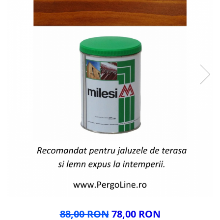
Glisiere / feronerii
Feroneriile PergoLino®
Glisiere din aluminiu
Glisiere compozit HDPE
Accesorii
88,00 RON
78,00 RON