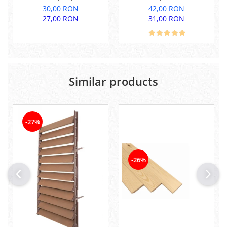
inchidere perfecta.
pentru inchidere
30,00 RON
42,00 RON
perfecta.
27,00 RON
31,00 RON
Similar products
-27%
-26%