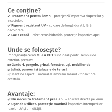
Ce conține?
✔️
Tratament pentru lemn
– protejează împotriva ciupercilor și
insectelor.
✔️
Pigment rezistent UV
– culoare de lungă durată, fără
decolorare.
✔️
Lac + ceară
– efect ceros hidrofob, protecție împotriva apei.
Unde se folosește?
Impregnanții cerati
Milesi XHT
sunt ideali pentru lemnul de
exterior, precum:
🏡
Garduri, pergole, grinzi, ferestre, uși, mobilier de
grădină, panouri și jaluzele de terasă.
🌿 Menține aspectul natural al lemnului, lăsând vizibilă fibra
acestuia.
Avantaje:
✔️
Nu necesită tratament prealabil
– aplicare directă pe lemn.
✔️
Ușor de utilizat, protecție maximă
împotriva intemperiilor,
razelor UV și umidității.