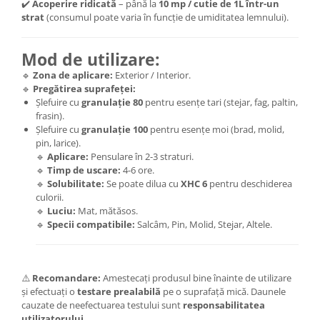
✔️
Acoperire ridicată
– până la
10
mp / cutie de 1L într-un
strat
(consumul poate varia în funcție de umiditatea lemnului).
Mod de utilizare:
🔹
Zona de aplicare:
Exterior / Interior.
🔹
Pregătirea suprafeței:
Șlefuire cu
granulație 80
pentru esențe tari (stejar, fag, paltin,
frasin).
Șlefuire cu
granulație 100
pentru esențe moi (brad, molid,
pin, larice).
🔹
Aplicare:
Pensulare în 2-3 straturi.
🔹
Timp de uscare:
4-6 ore.
🔹
Solubilitate:
Se poate dilua cu
XHC 6
pentru deschiderea
culorii.
🔹
Luciu:
Mat, mătăsos.
🔹
Specii compatibile:
Salcâm, Pin, Molid, Stejar, Altele.
⚠️
Recomandare:
Amestecați produsul bine înainte de utilizare
și efectuați o
testare prealabilă
pe o suprafață mică. Daunele
cauzate de neefectuarea testului sunt
responsabilitatea
utilizatorului
.