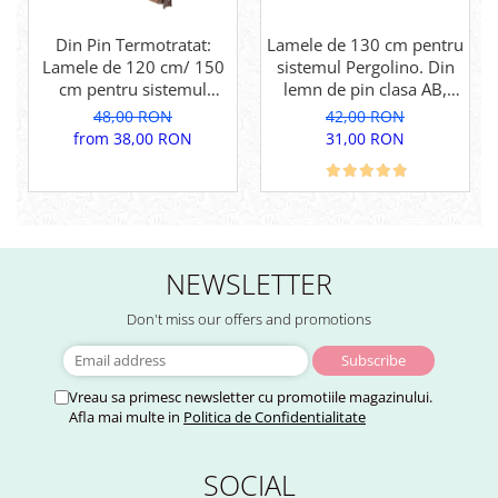
Din Pin Termotratat:
Lamele de 130 cm pentru
Lamele de 120 cm/ 150
sistemul Pergolino. Din
cm pentru sistemul
lemn de pin clasa AB,
Pergolino. Din lemn de
pentru inchidere
48,00 RON
42,00 RON
pin termotratat pentru
perfecta.
from 38,00 RON
31,00 RON
inchidere perfecta
NEWSLETTER
Don't miss our offers and promotions
Vreau sa primesc newsletter cu promotiile magazinului.
Afla mai multe in
Politica de Confidentialitate
SOCIAL